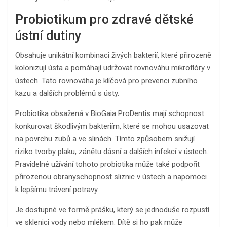
Probiotikum pro zdravé dětské
ústní dutiny
Obsahuje unikátní kombinaci živých bakterií, které přirozeně
kolonizují ústa a pomáhají udržovat rovnováhu mikroflóry v
ústech. Tato rovnováha je klíčová pro prevenci zubního
kazu a dalších problémů s ústy.
Probiotika obsažená v BioGaia ProDentis mají schopnost
konkurovat škodlivým bakteriím, které se mohou usazovat
na povrchu zubů a ve slinách. Tímto způsobem snižují
riziko tvorby plaku, zánětu dásní a dalších infekcí v ústech.
Pravidelné užívání tohoto probiotika může také podpořit
přirozenou obranyschopnost sliznic v ústech a napomoci
k lepšímu trávení potravy.
Je dostupné ve formě prášku, který se jednoduše rozpustí
ve sklenici vody nebo mlékem. Dítě si ho pak může