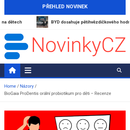
Skip
PŘEHLED NOVINEK
to
content
ech
BYD dosahuje pětihvězdičkového hodnocení v
NovinkyCZ.cz
Magazín novinek a informací
Home
Názory
BioGaia ProDentis orální probiotikum pro děti – Recenze