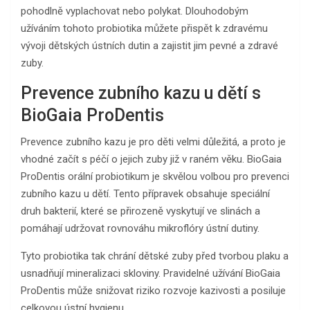
pohodlně vyplachovat nebo polykat. Dlouhodobým
užíváním tohoto probiotika můžete přispět k zdravému
vývoji dětských ústních dutin a zajistit jim pevné a zdravé
zuby.
Prevence zubního kazu u dětí s
BioGaia ProDentis
Prevence zubního kazu je pro děti velmi důležitá, a proto je
vhodné začít s péčí o jejich zuby již v raném věku. BioGaia
ProDentis orální probiotikum je skvělou volbou pro prevenci
zubního kazu u dětí. Tento přípravek obsahuje speciální
druh bakterií, které se přirozeně vyskytují ve slinách a
pomáhají udržovat rovnováhu mikroflóry ústní dutiny.
Tyto probiotika tak chrání dětské zuby před tvorbou plaku a
usnadňují mineralizaci skloviny. Pravidelné užívání BioGaia
ProDentis může snižovat riziko rozvoje kazivosti a posiluje
celkovou ústní hygienu.