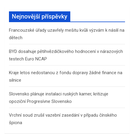
Nejnovější příspěvky
Francouzské úřady uzavřely mešitu kvůli výzvám k násilí na
dětech
BYD dosahuje pětihvězdičkového hodnocení v nárazových
testech Euro NCAP
Kraje letos nedostanou z fondu dopravy žádné finance na
silnice
Slovensko plánuje instalaci ruských kamer, kritizuje
opoziční Progresívne Slovensko
Vrchní soud zrušil vazební zasedání v případu čínského
špiona