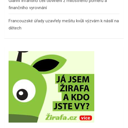
Gianni Infantino čelí obvinění z milostného poměru a
finančního vyrovnání
Francouzské úřady uzavřely mešitu kvůli výzvám k násilí na
dětech