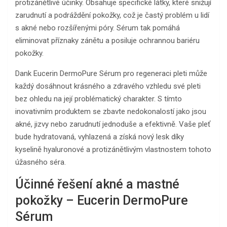
protizánětlivé účinky. Obsahuje specifické látky, které snižují
zarudnutí a podráždění pokožky, což je častý problém u lidí
s akné nebo rozšířenými póry. Sérum tak pomáhá
eliminovat příznaky zánětu a posiluje ochrannou bariéru
pokožky.
Dank Eucerin DermoPure Sérum pro regeneraci pleti může
každý dosáhnout krásného a zdravého vzhledu své pleti
bez ohledu na její problématický charakter. S tímto
inovativním produktem se zbavte nedokonalostí jako jsou
akné, jizvy nebo zarudnutí jednoduše a efektivně. Vaše pleť
bude hydratovaná, vyhlazená a získá nový lesk díky
kyselině hyaluronové a protizánětlivým vlastnostem tohoto
úžasného séra.
Účinné řešení akné a mastné
pokožky – Eucerin DermoPure
Sérum