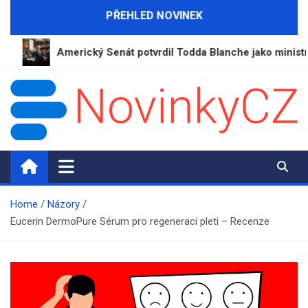
Skip
PŘEHLED NOVINEK
to
content
Americký Senát potvrdil Todda Blanche jako ministra sprave
NovinkyCZ.cz
Magazín novinek a informací
Home
Názory
Eucerin DermoPure Sérum pro regeneraci pleti – Recenze