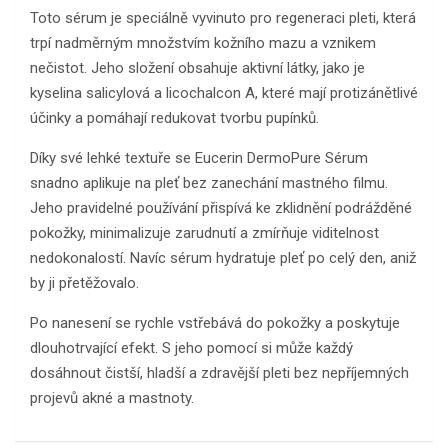
Toto sérum je speciálně vyvinuto pro regeneraci pleti, která
trpí nadměrným množstvím kožního mazu a vznikem
nečistot. Jeho složení obsahuje aktivní látky, jako je
kyselina salicylová a licochalcon A, které mají protizánětlivé
účinky a pomáhají redukovat tvorbu pupínků.
Díky své lehké textuře se Eucerin DermoPure Sérum
snadno aplikuje na pleť bez zanechání mastného filmu.
Jeho pravidelné používání přispívá ke zklidnění podrážděné
pokožky, minimalizuje zarudnutí a zmírňuje viditelnost
nedokonalostí. Navíc sérum hydratuje pleť po celý den, aniž
by ji přetěžovalo.
Po nanesení se rychle vstřebává do pokožky a poskytuje
dlouhotrvající efekt. S jeho pomocí si může každý
dosáhnout čistší, hladší a zdravější pleti bez nepříjemných
projevů akné a mastnoty.