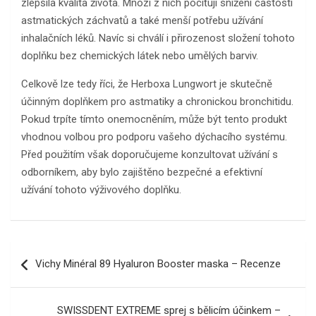
zlepšila kvalita života. Mnozí z nich pociťují snížení častosti
astmatických záchvatů a také menší potřebu užívání
inhalačních léků. Navíc si chválí i přirozenost složení tohoto
doplňku bez chemických látek nebo umělých barviv.
Celkově lze tedy říci, že Herboxa Lungwort je skutečně
účinným doplňkem pro astmatiky a chronickou bronchitidu.
Pokud trpíte tímto onemocněním, může být tento produkt
vhodnou volbou pro podporu vašeho dýchacího systému.
Před použitím však doporučujeme konzultovat užívání s
odborníkem, aby bylo zajištěno bezpečné a efektivní
užívání tohoto výživového doplňku.
Navigace
Vichy Minéral 89 Hyaluron Booster maska – Recenze
pro
příspěvek
SWISSDENT EXTREME sprej s bělicím účinkem –