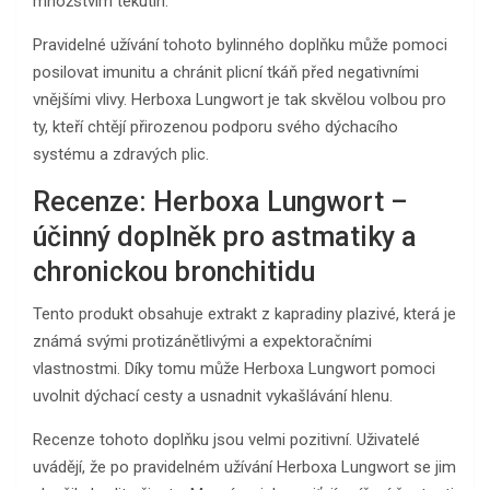
množstvím tekutin.
Pravidelné užívání tohoto bylinného doplňku může pomoci
posilovat imunitu a chránit plicní tkáň před negativními
vnějšími vlivy. Herboxa Lungwort je tak skvělou volbou pro
ty, kteří chtějí přirozenou podporu svého dýchacího
systému a zdravých plic.
Recenze: Herboxa Lungwort –
účinný doplněk pro astmatiky a
chronickou bronchitidu
Tento produkt obsahuje extrakt z kapradiny plazivé, která je
známá svými protizánětlivými a expektoračními
vlastnostmi. Díky tomu může Herboxa Lungwort pomoci
uvolnit dýchací cesty a usnadnit vykašlávání hlenu.
Recenze tohoto doplňku jsou velmi pozitivní. Uživatelé
uvádějí, že po pravidelném užívání Herboxa Lungwort se jim