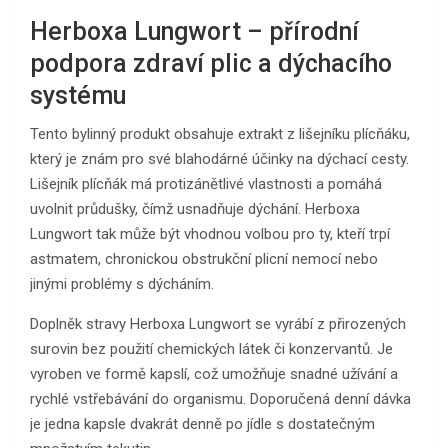
Herboxa Lungwort – přírodní
podpora zdraví plic a dýchacího
systému
Tento bylinný produkt obsahuje extrakt z lišejníku plícňáku,
který je znám pro své blahodárné účinky na dýchací cesty.
Lišejník plícňák má protizánětlivé vlastnosti a pomáhá
uvolnit průdušky, čímž usnadňuje dýchání. Herboxa
Lungwort tak může být vhodnou volbou pro ty, kteří trpí
astmatem, chronickou obstrukční plicní nemocí nebo
jinými problémy s dýcháním.
Doplněk stravy Herboxa Lungwort se vyrábí z přirozených
surovin bez použití chemických látek či konzervantů. Je
vyroben ve formě kapslí, což umožňuje snadné užívání a
rychlé vstřebávání do organismu. Doporučená denní dávka
je jedna kapsle dvakrát denně po jídle s dostatečným