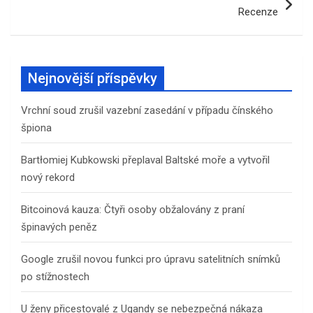
Recenze
Nejnovější příspěvky
Vrchní soud zrušil vazební zasedání v případu čínského
špiona
Bartłomiej Kubkowski přeplaval Baltské moře a vytvořil
nový rekord
Bitcoinová kauza: Čtyři osoby obžalovány z praní
špinavých peněz
Google zrušil novou funkci pro úpravu satelitních snímků
po stížnostech
U ženy přicestovalé z Ugandy se nebezpečná nákaza