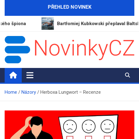
Skip
PŘEHLED NOVINEK
to
content
iona
Bartłomiej Kubkowski přeplaval Baltské moře 
NovinkyCZ.cz
Magazín novinek a informací
Home
Názory
Herboxa Lungwort – Recenze