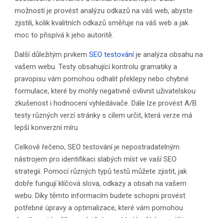
možností je provést analýzu odkazů na váš web, abyste
zjistili, kolik kvalitních odkazů směřuje na váš web a jak
moc to přispívá k jeho autoritě.
Další důležitým prvkem
SEO testování
je analýza obsahu na
vašem webu. Testy obsahující kontrolu gramatiky a
pravopisu vám pomohou odhalit překlepy nebo chybné
formulace, které by mohly negativně ovlivnit uživatelskou
zkušenost i hodnocení vyhledávače. Dále lze provést A/B
testy různých verzí stránky s cílem určit, která verze má
lepší konverzní míru.
Celkově řečeno, SEO testování je nepostradatelným
nástrojem pro identifikaci slabých míst ve vaší SEO
strategii. Pomocí různých typů testů můžete zjistit, jak
dobře fungují klíčová slova, odkazy a obsah na vašem
webu. Díky těmto informacím budete schopni provést
potřebné úpravy a optimalizace, které vám pomohou