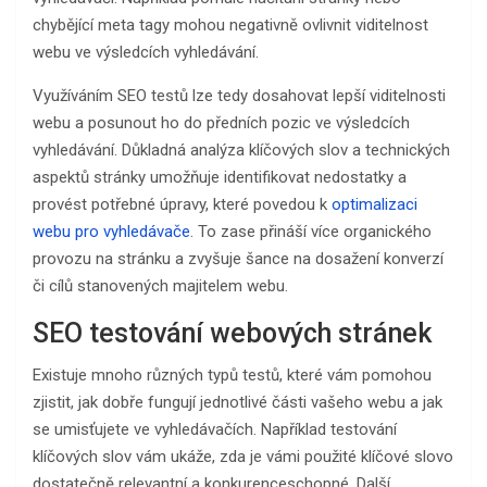
chybějící meta tagy mohou negativně ovlivnit viditelnost
webu ve výsledcích vyhledávání.
Využíváním SEO testů lze tedy dosahovat lepší viditelnosti
webu a posunout ho do předních pozic ve výsledcích
vyhledávání. Důkladná analýza klíčových slov a technických
aspektů stránky umožňuje identifikovat nedostatky a
provést potřebné úpravy, které povedou k
optimalizaci
webu pro vyhledávače
. To zase přináší více organického
provozu na stránku a zvyšuje šance na dosažení konverzí
či cílů stanovených majitelem webu.
SEO testování webových stránek
Existuje mnoho různých typů testů, které vám pomohou
zjistit, jak dobře fungují jednotlivé části vašeho webu a jak
se umisťujete ve vyhledávačích. Například testování
klíčových slov vám ukáže, zda je vámi použité klíčové slovo
dostatečně relevantní a konkurenceschopné. Další