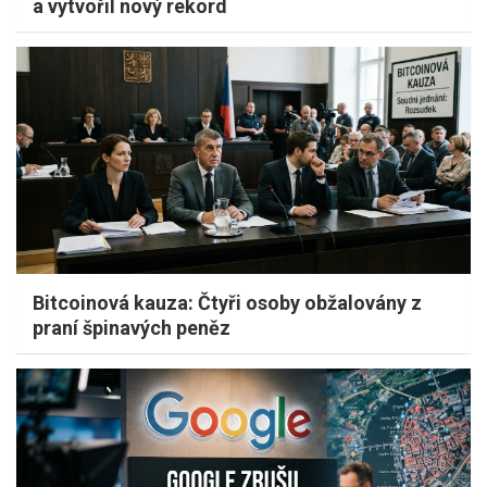
a vytvořil nový rekord
Bitcoinová kauza: Čtyři osoby obžalovány z
praní špinavých peněz