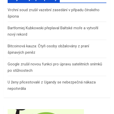
Vrchní soud zrušil vazební zasedání v případu čínského
špiona
Bartłomiej Kubkowski přeplaval Baltské moře a vytvořil
nový rekord
Bitcoinová kauza: Čtyři osoby obžalovány z praní
špinavých peněz
Google zrušil novou funkci pro úpravu satelitních snímků
po stížnostech
U ženy přicestovalé z Ugandy se nebezpečná nákaza
nepotvrdila