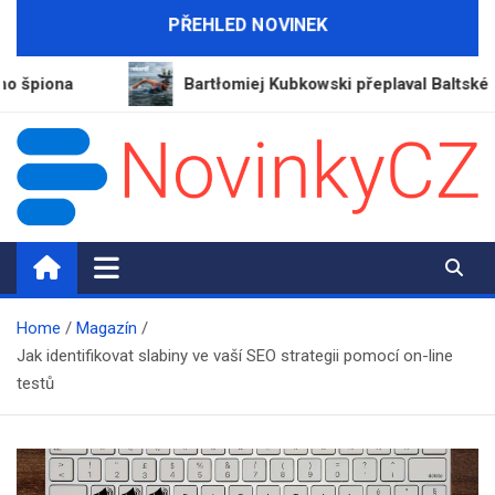
Skip
PŘEHLED NOVINEK
to
content
a
Bartłomiej Kubkowski přeplaval Baltské moře a vy
NovinkyCZ.cz
Magazín novinek a informací
Home
Magazín
Jak identifikovat slabiny ve vaší SEO strategii pomocí on-line
testů