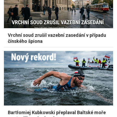
Vrchní soud zrušil vazební zasedání v případu
čínského špiona
Bartłomiej Kubkowski přeplaval Baltské moře