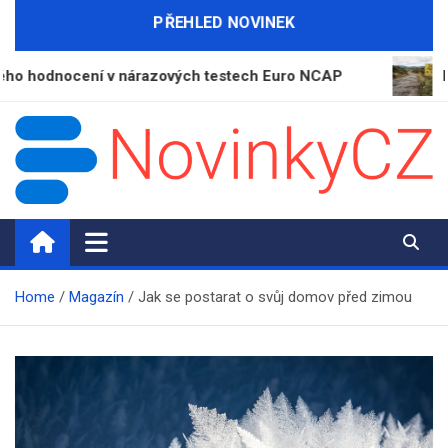
Skip
PŘEHLED NOVINEK
to
content
ocení v nárazových testech Euro NCAP
Kraje let
NovinkyCZ.cz
Magazín novinek a informací
Home
Magazín
Jak se postarat o svůj domov před zimou