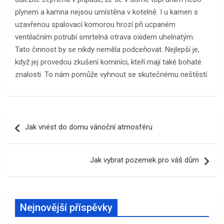
plynem a kamna nejsou umístěna v kotelně. I u kamen s
uzavřenou spalovací komorou hrozí při ucpaném
ventilačním potrubí smrtelná otrava oxidem uhelnatým.
Tato činnost by se nikdy neměla podceňovat. Nejlepší je,
když jej provedou zkušení kominíci, kteří mají také bohaté
znalosti. To nám pomůže vyhnout se skutečnému neštěstí.
Navigace
Jak vnést do domu vánoční atmosféru
pro
příspěvek
Jak vybrat pozemek pro váš dům
Nejnovější příspěvky