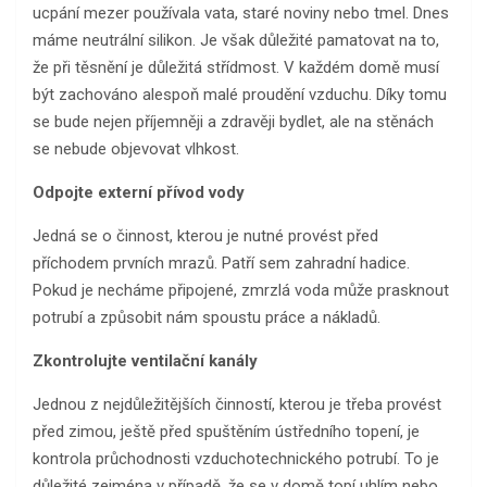
ucpání mezer používala vata, staré noviny nebo tmel. Dnes
máme neutrální silikon. Je však důležité pamatovat na to,
že při těsnění je důležitá střídmost. V každém domě musí
být zachováno alespoň malé proudění vzduchu. Díky tomu
se bude nejen příjemněji a zdravěji bydlet, ale na stěnách
se nebude objevovat vlhkost.
Odpojte externí přívod vody
Jedná se o činnost, kterou je nutné provést před
příchodem prvních mrazů. Patří sem zahradní hadice.
Pokud je necháme připojené, zmrzlá voda může prasknout
potrubí a způsobit nám spoustu práce a nákladů.
Zkontrolujte ventilační kanály
Jednou z nejdůležitějších činností, kterou je třeba provést
před zimou, ještě před spuštěním ústředního topení, je
kontrola průchodnosti vzduchotechnického potrubí. To je
důležité zejména v případě, že se v domě topí uhlím nebo