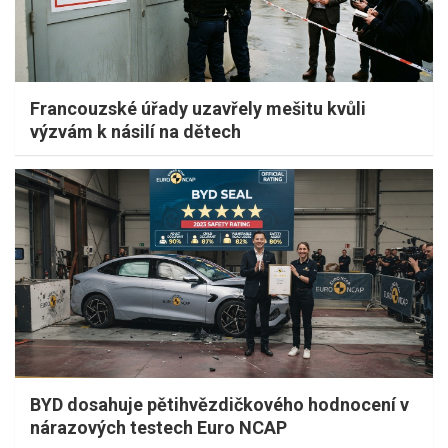
Francouzské úřady uzavřely mešitu kvůli
výzvám k násilí na dětech
BYD dosahuje pětihvězdičkového hodnocení v
nárazových testech Euro NCAP