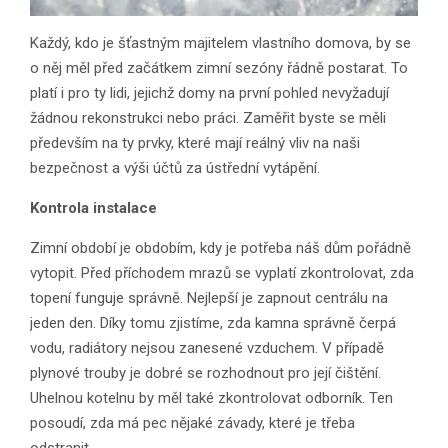
Každý, kdo je šťastným majitelem vlastního domova, by se
o něj měl před začátkem zimní sezóny řádně postarat. To
platí i pro ty lidi, jejichž domy na první pohled nevyžadují
žádnou rekonstrukci nebo práci. Zaměřit byste se měli
především na ty prvky, které mají reálný vliv na naši
bezpečnost a výši účtů za ústřední vytápění.
Kontrola instalace
Zimní období je obdobím, kdy je potřeba náš dům pořádně
vytopit. Před příchodem mrazů se vyplatí zkontrolovat, zda
topení funguje správně. Nejlepší je zapnout centrálu na
jeden den. Díky tomu zjistíme, zda kamna správně čerpá
vodu, radiátory nejsou zanesené vzduchem. V případě
plynové trouby je dobré se rozhodnout pro její čištění.
Uhelnou kotelnu by měl také zkontrolovat odborník. Ten
posoudí, zda má pec nějaké závady, které je třeba