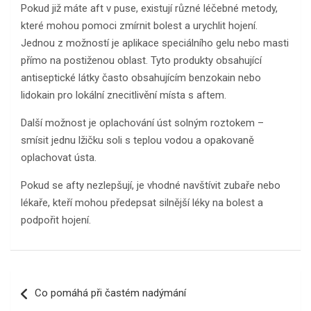
Pokud již máte aft v puse, existují různé léčebné metody,
které mohou pomoci zmírnit bolest a urychlit hojení.
Jednou z možností je aplikace speciálního gelu nebo masti
přímo na postiženou oblast. Tyto produkty obsahující
antiseptické látky často obsahujícím benzokain nebo
lidokain pro lokální znecitlivění místa s aftem.
Další možnost je oplachování úst solným roztokem –
smísit jednu lžičku soli s teplou vodou a opakovaně
oplachovat ústa.
Pokud se afty nezlepšují, je vhodné navštívit zubaře nebo
lékaře, kteří mohou předepsat silnější léky na bolest a
podpořit hojení.
Navigace
Co pomáhá při častém nadýmání
pro