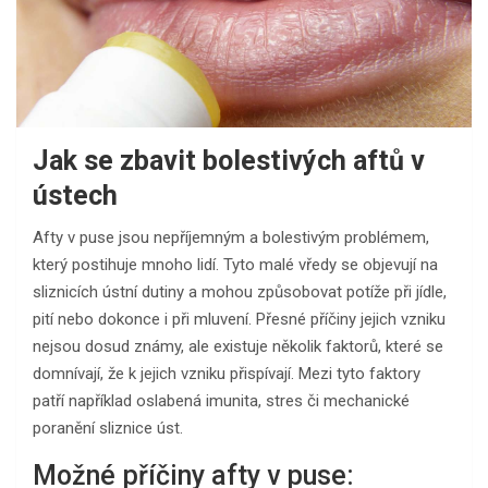
Jak se zbavit bolestivých aftů v
ústech
Afty v puse jsou nepříjemným a bolestivým problémem,
který postihuje mnoho lidí. Tyto malé vředy se objevují na
sliznicích ústní dutiny a mohou způsobovat potíže při jídle,
pití nebo dokonce i při mluvení. Přesné příčiny jejich vzniku
nejsou dosud známy, ale existuje několik faktorů, které se
domnívají, že k jejich vzniku přispívají. Mezi tyto faktory
patří například oslabená imunita, stres či mechanické
poranění sliznice úst.
Možné příčiny afty v puse: