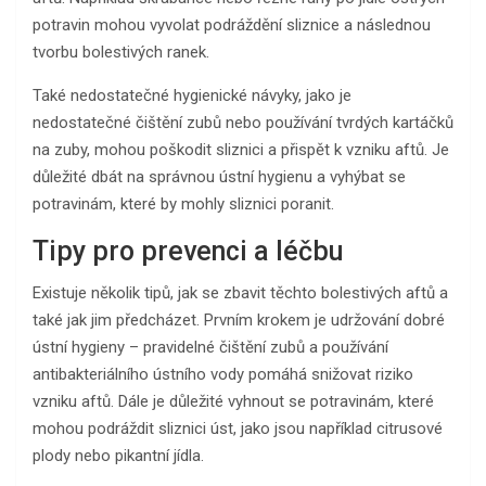
potravin mohou vyvolat podráždění sliznice a následnou
tvorbu bolestivých ranek.
Také nedostatečné hygienické návyky, jako je
nedostatečné čištění zubů nebo používání tvrdých kartáčků
na zuby, mohou poškodit sliznici a přispět k vzniku aftů. Je
důležité dbát na správnou ústní hygienu a vyhýbat se
potravinám, které by mohly sliznici poranit.
Tipy pro prevenci a léčbu
Existuje několik tipů, jak se zbavit těchto bolestivých aftů a
také jak jim předcházet. Prvním krokem je udržování dobré
ústní hygieny – pravidelné čištění zubů a používání
antibakteriálního ústního vody pomáhá snižovat riziko
vzniku aftů. Dále je důležité vyhnout se potravinám, které
mohou podráždit sliznici úst, jako jsou například citrusové
plody nebo pikantní jídla.