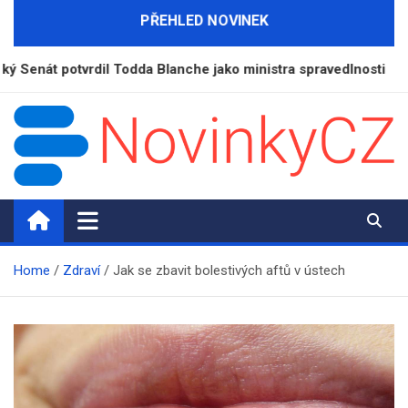
Skip
PŘEHLED NOVINEK
to
content
potvrdil Todda Blanche jako ministra spravedlnosti
NovinkyCZ.cz
Magazín novinek a informací
Home
Zdraví
Jak se zbavit bolestivých aftů v ústech