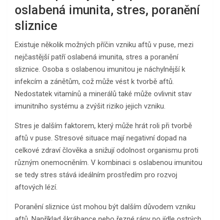
oslabená imunita, stres, poranění
sliznice
Existuje několik možných příčin vzniku aftů v puse, mezi
nejčastější patří oslabená imunita, stres a poranění
sliznice. Osoba s oslabenou imunitou je náchylnější k
infekcím a zánětům, což může vést k tvorbě aftů.
Nedostatek vitamínů a minerálů také může ovlivnit stav
imunitního systému a zvýšit riziko jejich vzniku.
Stres je dalším faktorem, který může hrát roli při tvorbě
aftů v puse. Stresové situace mají negativní dopad na
celkové zdraví člověka a snižují odolnost organismu proti
různým onemocněním. V kombinaci s oslabenou imunitou
se tedy stres stává ideálním prostředím pro rozvoj
aftových lézí.
Poranění sliznice úst mohou být dalším důvodem vzniku
aftů. Například škrábance nebo řezné rány po jídle ostrých