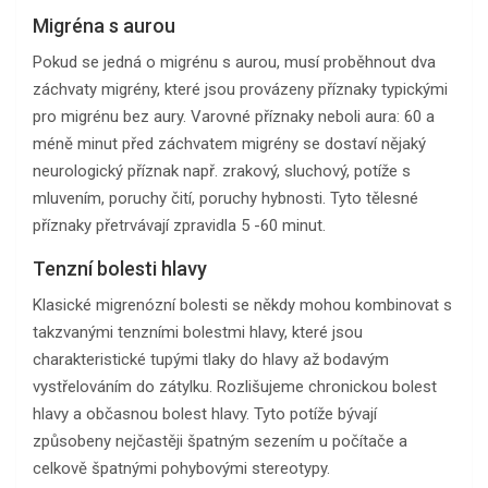
Migréna s aurou
Pokud se jedná o migrénu s aurou, musí proběhnout dva
záchvaty migrény, které jsou provázeny příznaky typickými
pro migrénu bez aury. Varovné příznaky neboli aura: 60 a
méně minut před záchvatem migrény se dostaví nějaký
neurologický příznak např. zrakový, sluchový, potíže s
mluvením, poruchy čití, poruchy hybnosti. Tyto tělesné
příznaky přetrvávají zpravidla 5 -60 minut.
Tenzní bolesti hlavy
Klasické migrenózní bolesti se někdy mohou kombinovat s
takzvanými tenzními bolestmi hlavy, které jsou
charakteristické tupými tlaky do hlavy až bodavým
vystřelováním do zátylku. Rozlišujeme chronickou bolest
hlavy a občasnou bolest hlavy. Tyto potíže bývají
způsobeny nejčastěji špatným sezením u počítače a
celkově špatnými pohybovými stereotypy.