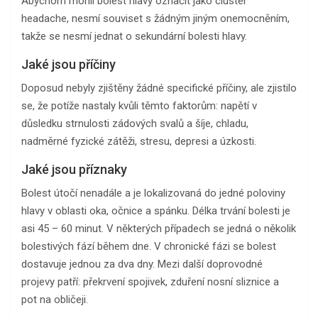
Abychom mohli bolest hlavy označit jako cluster
headache, nesmí souviset s žádným jiným onemocněním,
takže se nesmí jednat o sekundární bolesti hlavy.
Jaké jsou příčiny
Doposud nebyly zjištěny žádné specifické příčiny, ale zjistilo
se, že potíže nastaly kvůli těmto faktorům: napětí v
důsledku strnulosti zádových svalů a šíje, chladu,
nadměrné fyzické zátěži, stresu, depresi a úzkosti.
Jaké jsou příznaky
Bolest útočí nenadále a je lokalizovaná do jedné poloviny
hlavy v oblasti oka, očnice a spánku. Délka trvání bolesti je
asi 45 – 60 minut. V některých případech se jedná o několik
bolestivých fází během dne. V chronické fázi se bolest
dostavuje jednou za dva dny. Mezi další doprovodné
projevy patří: překrvení spojivek, zduření nosní sliznice a
pot na obličeji.