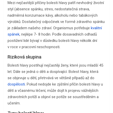
Mezi nejčastější příčiny bolesti hlavy patří nevhodný životní
styl (absence spánku, stres, nedostatečná strava,
nadměrná konzumace kávy, alkoholu nebo tabákových
výrobků. Dostatečný odpočinek ve formě zdravého spánku
je základem našeho zdraví. Organismus potřebuje
kvalitní
spánek
, nejlépe 7- 8 hodin. Podle dosavadních odhadů
postižení lidé bývají v důsledku bolesti hlavy několik dní
v roce v pracovní neschopnosti.
Riziková skupina
Bolesti hlavy postihují nejčastěji ženy, které jsou mladší 45
let. Dále se jedná o děti a dospívající. Bolest hlavy, která
se objevuje u dětí, přetrvává ve většině případů až do
dospělosti
. Pokud nedojde ke zjištění příčin bolesti hlavy u
dětí a včasnému léčení, může dojít k projevu vážnějších
zdravotních potíží a objeví se potíže se soustředěním a
učením.