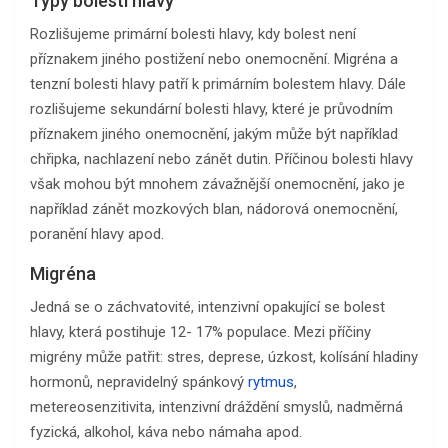
Typy bolestí hlavy
Rozlišujeme primární bolesti hlavy, kdy bolest není
příznakem jiného postižení nebo onemocnění. Migréna a
tenzní bolesti hlavy patří k primárním bolestem hlavy. Dále
rozlišujeme sekundární bolesti hlavy, které je průvodním
příznakem jiného onemocnění, jakým může být například
chřipka, nachlazení nebo zánět dutin. Příčinou bolesti hlavy
však mohou být mnohem závažnější onemocnění, jako je
například zánět mozkových blan, nádorová onemocnění,
poranění hlavy apod.
Migréna
Jedná se o záchvatovité, intenzivní opakující se bolest
hlavy, která postihuje 12- 17% populace. Mezi příčiny
migrény může patřit: stres, deprese, úzkost, kolísání hladiny
hormonů, nepravidelný spánkový
rytmus
,
metereosenzitivita, intenzivní dráždění smyslů, nadměrná
fyzická, alkohol, káva nebo námaha apod.