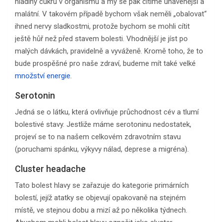
hladiny cukru v organismu a my se pak cítíme unavenější a
malátní. V takovém případě bychom však neměli „obalovat“
ihned nervy sladkostmi, protože bychom se mohli cítit
ještě hůř než před stavem bolesti. Vhodnější je jíst po
malých dávkách, pravidelně a vyváženě. Kromě toho, že to
bude prospěšné pro naše zdraví, budeme mít také velké
množství energie
.
Serotonin
Jedná se o látku, která ovlivňuje průchodnost cév a tlumí
bolestivé stavy. Jestliže máme serotoninu nedostatek,
projeví se to na našem celkovém zdravotním stavu
(poruchami spánku, výkyvy nálad, deprese a migréna).
Cluster headache
Tato bolest hlavy se zařazuje do kategorie primárních
bolestí, jejíž atatky se objevují opakovaně na stejném
místě, ve stejnou dobu a mizí až po několika týdnech.