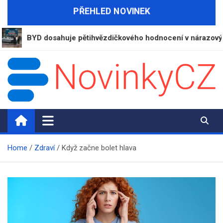
Skip
PŘEHLED NOVINEK
to
content
BYD dosahuje pětihvězdičkového hodnocení v nárazových tes
NovinkyCZ.cz
Magazín novinek a informací
Home
Zdraví
Když začne bolet hlava