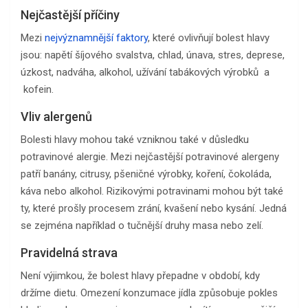
Nejčastější příčiny
Mezi
nejvýznamnější faktory
, které ovlivňují bolest hlavy
jsou: napětí šíjového svalstva, chlad, únava, stres, deprese,
úzkost, nadváha, alkohol, užívání tabákových výrobků a
kofein.
Vliv alergenů
Bolesti hlavy mohou také vzniknou také v důsledku
potravinové alergie. Mezi nejčastější potravinové alergeny
patří banány, citrusy, pšeničné výrobky, koření, čokoláda,
káva nebo alkohol. Rizikovými potravinami mohou být také
ty, které prošly procesem zrání, kvašení nebo kysání. Jedná
se zejména například o tučnější druhy masa nebo zelí.
Pravidelná strava
Není výjimkou, že bolest hlavy přepadne v období, kdy
držíme dietu. Omezení konzumace jídla způsobuje pokles