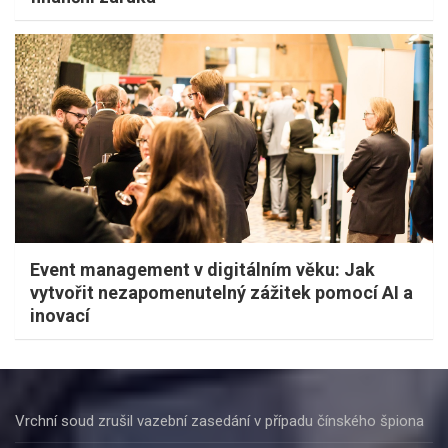
Event management v digitálním věku: Jak
vytvořit nezapomenutelný zážitek pomocí AI a
inovací
Vrchní soud zrušil vazební zasedání v případu čínského špiona