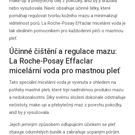
make-up a přebytečný olej z pokožky, aniž by ji dráždila
nebo vysušovala. Navíc obsahuje účinné látky, které
pomáhají regulovat tvorbu kožního mazu a minimalizují
viditelnost porů. La Roche-Posay Effaclar micelární voda je
tak ideálním pomocníkem pro každodenní péči o mastnou
pleť.
Účinné čištění a regulace mazu:
La Roche-Posay Effaclar
micelární voda pro mastnou pleť
Tato speciální micelární voda je vyvinuta s ohledem na
potřeby mastné pleti, které trpí nadměrnou produkci mazu
a nedokonalostmi. Díky svému složení dokonale odstraňuje
nečistoty, make-up a přebytečný maz z povrchu pokožky,
aniž by ji vysušovala.
Jejich jemným způsobem odlupujícím účinkem se pleť
zbavuje odumřelých buněk a zabraňuje ucpaným pórům.