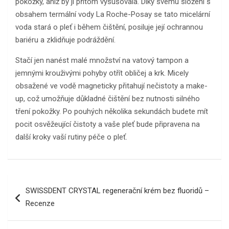
pokožky, aniž by ji přitom vysušovala. Díky svému složení s
obsahem termální vody La Roche-Posay se tato micelární
voda stará o pleť i během čištění, posiluje její ochrannou
bariéru a zklidňuje podráždění.
Stačí jen nanést malé množství na vatový tampon a
jemnými krouživými pohyby otřít obličej a krk. Micely
obsažené ve vodě magneticky přitahují nečistoty a make-
up, což umožňuje důkladné čištění bez nutnosti silného
tření pokožky. Po pouhých několika sekundách budete mít
pocit osvěžeující čistoty a vaše pleť bude připravena na
další kroky vaší rutiny péče o pleť.
Navigace
SWISSDENT CRYSTAL regenerační krém bez fluoridů –
pro
Recenze
příspěvek