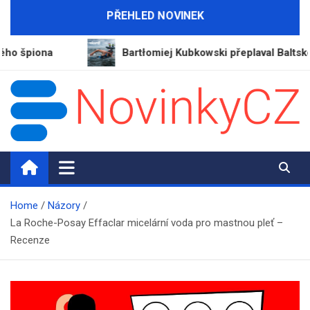
Skip
PŘEHLED NOVINEK
to
content
ona
Bartłomiej Kubkowski přeplaval Baltské moře a 
NovinkyCZ.cz
Magazín novinek a informací
Home
Názory
La Roche-Posay Effaclar micelární voda pro mastnou pleť –
Recenze