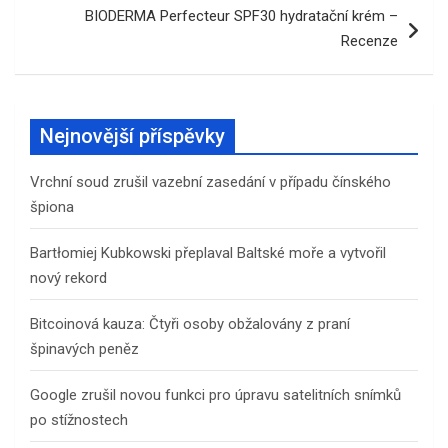
BIODERMA Perfecteur SPF30 hydratační krém –
Recenze
Nejnovější příspěvky
Vrchní soud zrušil vazební zasedání v případu čínského
špiona
Bartłomiej Kubkowski přeplaval Baltské moře a vytvořil
nový rekord
Bitcoinová kauza: Čtyři osoby obžalovány z praní
špinavých peněz
Google zrušil novou funkci pro úpravu satelitních snímků
po stížnostech