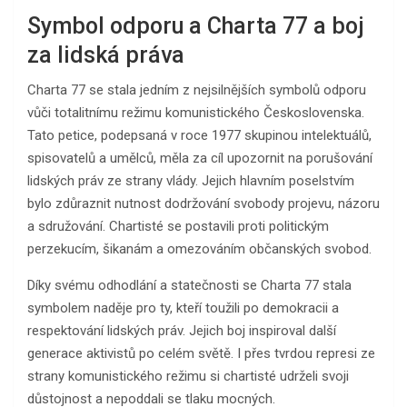
Symbol odporu a Charta 77 a boj
za lidská práva
Charta 77 se stala jedním z nejsilnějších symbolů odporu
vůči totalitnímu režimu komunistického Československa.
Tato petice, podepsaná v roce 1977 skupinou intelektuálů,
spisovatelů a umělců, měla za cíl upozornit na porušování
lidských práv ze strany vlády. Jejich hlavním poselstvím
bylo zdůraznit nutnost dodržování svobody projevu, názoru
a sdružování. Chartisté se postavili proti politickým
perzekucím, šikanám a omezováním občanských svobod.
Díky svému odhodlání a statečnosti se Charta 77 stala
symbolem naděje pro ty, kteří toužili po demokracii a
respektování lidských práv. Jejich boj inspiroval další
generace aktivistů po celém světě. I přes tvrdou represi ze
strany komunistického režimu si chartisté udrželi svoji
důstojnost a nepoddali se tlaku mocných.