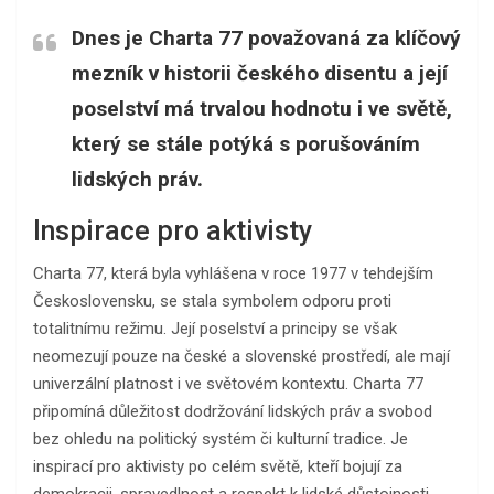
Dnes je Charta 77 považovaná za klíčový
mezník v historii českého disentu a její
poselství má trvalou hodnotu i ve světě,
který se stále potýká s porušováním
lidských práv.
Inspirace pro aktivisty
Charta 77, která byla vyhlášena v roce 1977 v tehdejším
Československu, se stala symbolem odporu proti
totalitnímu režimu. Její poselství a principy se však
neomezují pouze na české a slovenské prostředí, ale mají
univerzální platnost i ve světovém kontextu. Charta 77
připomíná důležitost dodržování lidských práv a svobod
bez ohledu na politický systém či kulturní tradice. Je
inspirací pro aktivisty po celém světě, kteří bojují za
demokracii, spravedlnost a respekt k lidské důstojnosti.