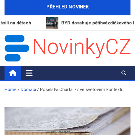
Skip
PŘEHLED NOVINEK
to
content
 dětech
BYD dosahuje pětihvězdičkového hodnoce
NovinkyCZ.cz
Magazín novinek a informací
Home
Domácí
Poselství Charta 77 ve světovém kontextu