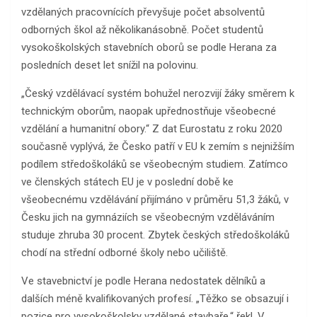
vzdělaných pracovnících převyšuje počet absolventů
odborných škol až několikanásobně. Počet studentů
vysokoškolských stavebních oborů se podle Herana za
posledních deset let snížil na polovinu.
„Český vzdělávací systém bohužel nerozvijí žáky směrem k
technickým oborům, naopak upřednostňuje všeobecné
vzdělání a humanitní obory.“ Z dat Eurostatu z roku 2020
současně vyplývá, že Česko patří v EU k zemím s nejnižším
podílem středoškoláků se všeobecným studiem. Zatímco
ve členských státech EU je v poslední době ke
všeobecnému vzdělávání přijímáno v průměru 51,3 žáků, v
Česku jich na gymnáziích se všeobecným vzděláváním
studuje zhruba 30 procent. Zbytek českých středoškoláků
chodí na střední odborné školy nebo učiliště.
Ve stavebnictví je podle Herana nedostatek dělníků a
dalších méně kvalifikovaných profesí. „Těžko se obsazují i
pozice pro vysokoškolsky vzdělané stavbaře,“ řekl. V