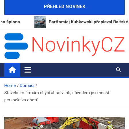
Skip
PŘEHLED NOVINEK
to
content
iona
Bartłomiej Kubkowski přeplaval Baltské moře 
NovinkyCZ.cz
Magazín novinek a informací
Home
Domácí
Stavebním firmám chybí absolventi, důvodem je i menší
perspektiva oborů