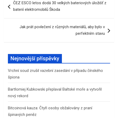
ČEZ ESCO letos dodá 30 velkých bateriových úložišť z
pro
baterií elektromobilů Škoda
příspěvek
Jak prát povlečení z různých materiálů, aby bylo v
perfektním stavu
Nejnovější příspěvky
Vrchní soud zrušil vazební zasedání v případu čínského
špiona
Bartłomiej Kubkowski přeplaval Baltské moře a vytvořil
nový rekord
Bitcoinová kauza: Čtyři osoby obžalovány z praní
špinavých peněz