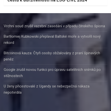
Vrchní soud zrušil vazební zasedání v případu čínského špiona
Bartłomiej Kubkowski přeplaval Baltské moře a vytvořil nový
rekord
Bitcoinová kauza: Čtyři osoby obžalovány z praní špinavých
peněz
Google zrušil novou funkci pro úpravu satelitních snímků po
stížnostech
U ženy přicestovalé z Ugandy se nebezpečná nákaza
nepotvrdila