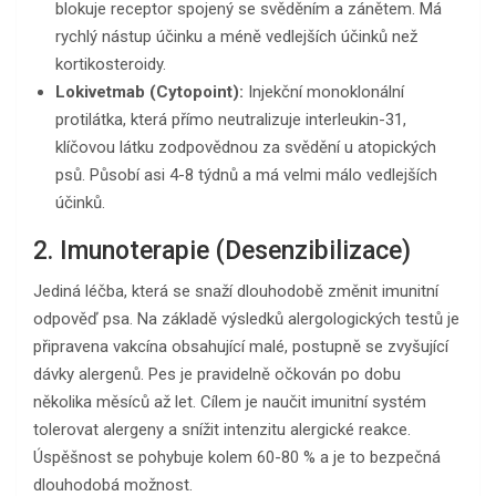
blokuje receptor spojený se svěděním a zánětem. Má
rychlý nástup účinku a méně vedlejších účinků než
kortikosteroidy.
Lokivetmab (Cytopoint):
Injekční monoklonální
protilátka, která přímo neutralizuje interleukin-31,
klíčovou látku zodpovědnou za svědění u atopických
psů. Působí asi 4-8 týdnů a má velmi málo vedlejších
účinků.
2. Imunoterapie (Desenzibilizace)
Jediná léčba, která se snaží dlouhodobě změnit imunitní
odpověď psa. Na základě výsledků alergologických testů je
připravena vakcína obsahující malé, postupně se zvyšující
dávky alergenů. Pes je pravidelně očkován po dobu
několika měsíců až let. Cílem je naučit imunitní systém
tolerovat alergeny a snížit intenzitu alergické reakce.
Úspěšnost se pohybuje kolem 60-80 % a je to bezpečná
dlouhodobá možnost.