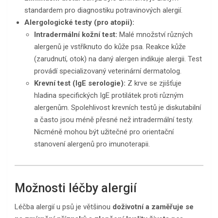
standardem pro diagnostiku potravinových alergií.
Alergologické testy (pro atopii):
Intradermální kožní test:
Malé množství různých
alergenů je vstříknuto do kůže psa. Reakce kůže
(zarudnutí, otok) na daný alergen indikuje alergii. Test
provádí specializovaný veterinární dermatolog.
Krevní test (IgE serologie):
Z krve se zjišťuje
hladina specifických IgE protilátek proti různým
alergenům. Spolehlivost krevních testů je diskutabilní
a často jsou méně přesné než intradermální testy.
Nicméně mohou být užitečné pro orientační
stanovení alergenů pro imunoterapii.
Možnosti léčby alergií
Léčba alergií u psů je většinou
doživotní a zaměřuje se