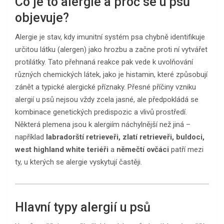
Co je to alergie a proč se u psů
objevuje?
Alergie je stav, kdy imunitní systém psa chybně identifikuje
určitou látku (alergen) jako hrozbu a začne proti ní vytvářet
protilátky. Tato přehnaná reakce pak vede k uvolňování
různých chemických látek, jako je histamin, které způsobují
zánět a typické alergické příznaky. Přesné příčiny vzniku
alergií u psů nejsou vždy zcela jasné, ale předpokládá se
kombinace genetických predispozic a vlivů prostředí.
Některá plemena jsou k alergiím náchylnější než jiná –
například
labradorští retrieveři, zlatí retrieveři, buldoci,
west highland white teriéři
a
němečtí ovčáci
patří mezi
ty, u kterých se alergie vyskytují častěji.
Hlavní typy alergií u psů