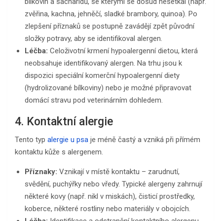
bílkovin a sacharidů, se kterými se dosud nesetkal (např.
zvěřina, kachna, jehněčí, sladké brambory, quinoa). Po
zlepšení příznaků se postupně zavádějí zpět původní
složky potravy, aby se identifikoval alergen.
Léčba:
Celoživotní krmení hypoalergenní dietou, která
neobsahuje identifikovaný alergen. Na trhu jsou k
dispozici speciální komerční hypoalergenní diety
(hydrolizované bílkoviny) nebo je možné připravovat
domácí stravu pod veterinárním dohledem.
4. Kontaktní alergie
Tento typ
alergie u psa
je méně častý a vzniká při přímém
kontaktu kůže s alergenem.
Příznaky:
Vznikají v místě kontaktu – zarudnutí,
svědění, puchýřky nebo vředy. Typické alergeny zahrnují
některé kovy (např. nikl v miskách), čisticí prostředky,
koberce, některé rostliny nebo materiály v obojcích.
Léčba:
Identifikace a odstranění kontaktního alergenu.