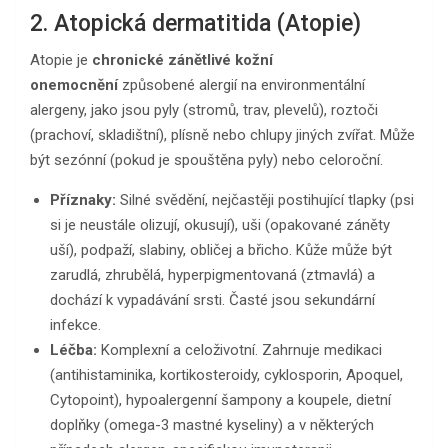
2. Atopická dermatitida (Atopie)
Atopie je
chronické zánětlivé kožní
onemocnění
způsobené alergií na environmentální
alergeny, jako jsou pyly (stromů, trav, plevelů), roztoči
(prachoví, skladištní), plísně nebo chlupy jiných zvířat. Může
být sezónní (pokud je spouštěna pyly) nebo celoroční.
Příznaky:
Silné svědění, nejčastěji postihující tlapky (psi
si je neustále olizují, okusují), uši (opakované záněty
uší), podpaží, slabiny, obličej a břicho. Kůže může být
zarudlá, zhrubělá, hyperpigmentovaná (ztmavlá) a
dochází k vypadávání srsti. Časté jsou sekundární
infekce.
Léčba:
Komplexní a celoživotní. Zahrnuje medikaci
(antihistaminika, kortikosteroidy, cyklosporin, Apoquel,
Cytopoint), hypoalergenní šampony a koupele, dietní
doplňky (omega-3 mastné kyseliny) a v některých