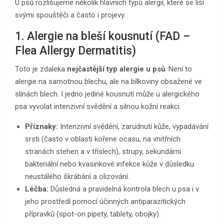
U psů rozlišujeme několik hlavních typů alergií, které se liší
svými spouštěči a často i projevy.
1. Alergie na bleší kousnutí (FAD –
Flea Allergy Dermatitis)
Toto je zdaleka
nejčastější typ alergie u psů
. Není to
alergie na samotnou blechu, ale na bílkoviny obsažené ve
slinách blech. I jedno jediné kousnutí může u alergického
psa vyvolat intenzivní svědění a silnou kožní reakci.
Příznaky:
Intenzivní svědění, zarudnutí kůže, vypadávání
srsti (často v oblasti kořene ocasu, na vnitřních
stranách stehen a v tříslech), strupy, sekundární
bakteriální nebo kvasinkové infekce kůže v důsledku
neustálého škrábání a olizování.
Léčba:
Důsledná a pravidelná kontrola blech u psa i v
jeho prostředí pomocí účinných antiparazitických
přípravků (spot-on pipety, tablety, obojky).