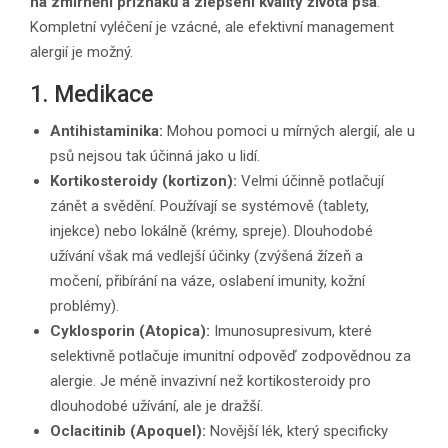
na zmírnění příznaků a zlepšení kvality života psa
.
Kompletní vyléčení je vzácné, ale efektivní management
alergií je možný.
1. Medikace
Antihistaminika:
Mohou pomoci u mírných alergií, ale u
psů nejsou tak účinná jako u lidí.
Kortikosteroidy (kortizon):
Velmi účinně potlačují
zánět a svědění. Používají se systémově (tablety,
injekce) nebo lokálně (krémy, spreje). Dlouhodobé
užívání však má vedlejší účinky (zvýšená žízeň a
močení, přibírání na váze, oslabení imunity, kožní
problémy).
Cyklosporin (Atopica):
Imunosupresivum, které
selektivně potlačuje imunitní odpověď zodpovědnou za
alergie. Je méně invazivní než kortikosteroidy pro
dlouhodobé užívání, ale je dražší.
Oclacitinib (Apoquel):
Novější lék, který specificky