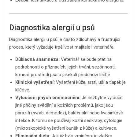
Diagnostika alergií u psů
Diagnostika alergií u psů je často zdlouhavý a frustrující
proces, který vyžaduje trpělivost majitele i veterináře.
Důkladná anamnéza:
Veterinář se bude ptát na
podrobnosti o příznacích, jejich trvání, sezónnosti,
krmení, prostředí psa a jakékoli předchozí léčbě.
Klinické vyšetření:
Vyšetření kůže, srsti, uší a tlapek je
klíčové.
Vyloučení jiných onemocnění:
Je nezbytné vyloučit
jiné příčiny svědění a kožních problémů, jako jsou
paraziti (svrab, demodex), bakteriální nebo kvasinkové
infekce. K tomu se používají kožní seškraby, cytologie
(mikroskopické vyšetření buněk z kůže) a kultivace.
Eliminační dieta:
Jak již bylo zmíněno, je zlatým