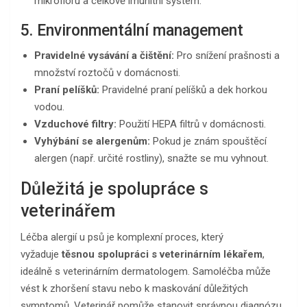
mikroflóru a celkově imunitní systém.
5. Environmentální management
Pravidelné vysávání a čištění:
Pro snížení prašnosti a
množství roztočů v domácnosti.
Praní pelíšků:
Pravidelné praní pelíšků a dek horkou
vodou.
Vzduchové filtry:
Použití HEPA filtrů v domácnosti.
Vyhýbání se alergenům:
Pokud je znám spouštěcí
alergen (např. určité rostliny), snažte se mu vyhnout.
Důležitá je spolupráce s
veterinářem
Léčba alergií u psů je komplexní proces, který
vyžaduje
těsnou spolupráci s veterinárním lékařem
,
ideálně s veterinárním dermatologem. Samoléčba může
vést k zhoršení stavu nebo k maskování důležitých
symptomů. Veterinář pomůže stanovit správnou diagnózu,