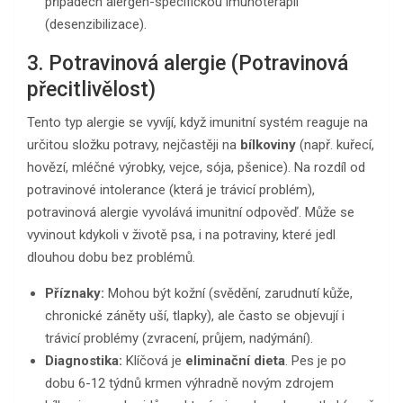
případech alergen-specifickou imunoterapii
(desenzibilizace).
3. Potravinová alergie (Potravinová
přecitlivělost)
Tento typ alergie se vyvíjí, když imunitní systém reaguje na
určitou složku potravy, nejčastěji na
bílkoviny
(např. kuřecí,
hovězí, mléčné výrobky, vejce, sója, pšenice). Na rozdíl od
potravinové intolerance (která je trávicí problém),
potravinová alergie vyvolává imunitní odpověď. Může se
vyvinout kdykoli v životě psa, i na potraviny, které jedl
dlouhou dobu bez problémů.
Příznaky:
Mohou být kožní (svědění, zarudnutí kůže,
chronické záněty uší, tlapky), ale často se objevují i
trávicí problémy (zvracení, průjem, nadýmání).
Diagnostika:
Klíčová je
eliminační dieta
. Pes je po
dobu 6-12 týdnů krmen výhradně novým zdrojem