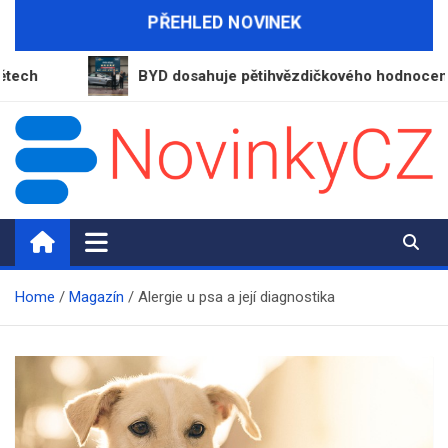
Skip
PŘEHLED NOVINEK
to
content
BYD dosahuje pětihvězdičkového hodnocení v nárazov
NovinkyCZ.cz
Magazín novinek a informací
Home
Magazín
Alergie u psa a její diagnostika