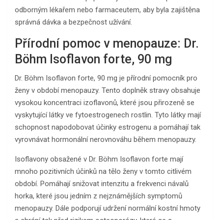
odborným lékařem nebo farmaceutem, aby byla zajištěna
správná dávka a bezpečnost užívání.
Přírodní pomoc v menopauze: Dr.
Böhm Isoflavon forte, 90 mg
Dr. Böhm Isoflavon forte, 90 mg je přírodní pomocník pro
ženy v období menopauzy. Tento doplněk stravy obsahuje
vysokou koncentraci izoflavonů, které jsou přirozeně se
vyskytující látky ve fytoestrogenech rostlin. Tyto látky mají
schopnost napodobovat účinky estrogenu a pomáhají tak
vyrovnávat hormonální nerovnováhu během menopauzy.
Isoflavony obsažené v Dr. Böhm Isoflavon forte mají
mnoho pozitivních účinků na tělo ženy v tomto citlivém
období. Pomáhají snižovat intenzitu a frekvenci návalů
horka, které jsou jedním z nejznámějších symptomů
menopauzy. Dále podporují udržení normální kostní hmoty