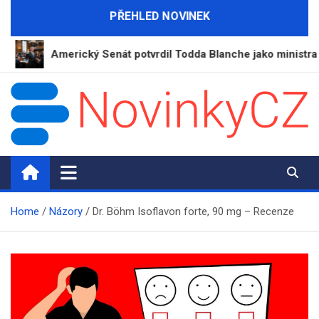
Skip
PŘEHLED NOVINEK
to
content
Americký Senát potvrdil Todda Blanche jako ministra spraved
NovinkyCZ.cz
Magazín novinek a informací
Home
Názory
Dr. Böhm Isoflavon forte, 90 mg – Recenze