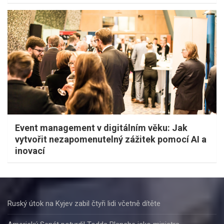
Event management v digitálním věku: Jak
vytvořit nezapomenutelný zážitek pomocí AI a
inovací
Ruský útok na Kyjev zabil čtyři lidi včetně dítěte