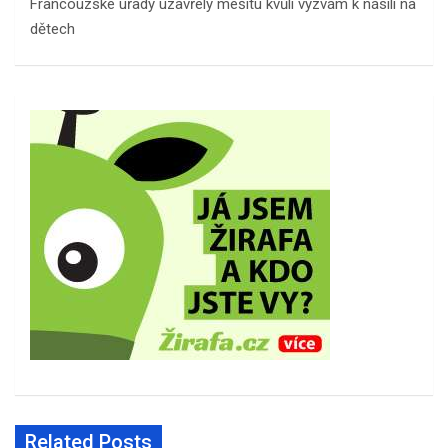
Francouzské úřady uzavřely mešitu kvůli výzvám k násilí na
dětech
Related Posts