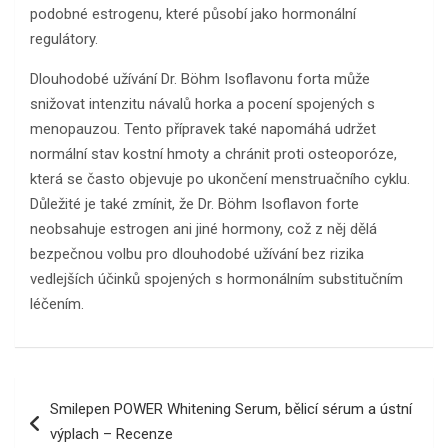
podobné estrogenu, které působí jako hormonální
regulátory.
Dlouhodobé užívání Dr. Böhm Isoflavonu forta může
snižovat intenzitu návalů horka a pocení spojených s
menopauzou. Tento přípravek také napomáhá udržet
normální stav kostní hmoty a chránit proti osteoporóze,
která se často objevuje po ukončení menstruačního cyklu.
Důležité je také zmínit, že Dr. Böhm Isoflavon forte
neobsahuje estrogen ani jiné hormony, což z něj dělá
bezpečnou volbu pro dlouhodobé užívání bez rizika
vedlejších účinků spojených s hormonálním substitučním
léčením.
Navigace
Smilepen POWER Whitening Serum, bělicí sérum a ústní
pro
výplach – Recenze