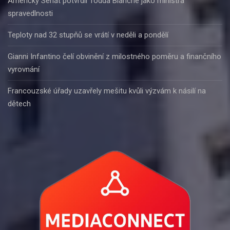
Americký Senát potvrdil Todda Blanche jako ministra
spravedlnosti
Teploty nad 32 stupňů se vrátí v neděli a pondělí
Gianni Infantino čelí obvinění z milostného poměru a finančního
vyrovnání
Francouzské úřady uzavřely mešitu kvůli výzvám k násilí na
dětech