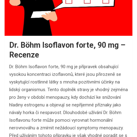
Dr. Böhm Isoflavon forte, 90 mg –
Recenze
Dr. Böhm Isoflavon forte, 90 mg je přípravek obsahující
vysokou koncentraci izoflavonů, které jsou přirozeně se
vyskytující rostlinné látky s mnoha pozitivními účinky na
lidský organismus. Tento doplněk stravy je vhodný zejména
pro ženy v období menopauzy, kdy dochází ke snižování
hladiny estrogenu a objevují se nepříjemné příznaky jako
návaly horka či nespavost. Dlouhodobé užívání Dr. Böhm
Isoflavonu forte může pomoci vyrovnat hormonální
nerovnováhu a zmírnit nežádoucí symptomy menopauzy.
Před užíváním tohoto přípravku je však vhodné poradit se s