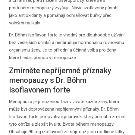
a chrání tak před rizikem osteoporózy, které se s
postupem menopauzy zvyšuje. Navíc izoflavony působí
jako antioxidanty a pomáhají ochraňovat buňky před
volnými radikály.
Dr. Böhm Isoflavon forte je vhodný pro dlouhodobé užívání
bez vedlejších účinků a nenarušuje hormonálnu rovnováhu
organismu ženy. Je to přírodní a účinná volba pro ženy,
které hledají pomoc v menopauze.
Zmírněte nepříjemné příznaky
menopauzy s Dr. Böhm
Isoflavonem forte
Menopauza je přirozenou fází v životě každé ženy, která
může být doprovázena nepříjemnými příznaky. Dr. Böhm
Isoflavon forte je inovativní přípravek, který pomáhá zmírnit
tyto obtíže a zlepšit kvalitu života během menopauzy.
Obsahuje 90 mg izoflavonů ze sóji, což jsou rostlinné látky