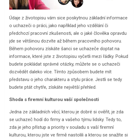
Údaje z životopisu vám sice poskytnou základní informace
o uchazeči o práci, jako například jeho vzdělání či
předchozí pracovní zkušenosti, ale o jaké člověka opravdu
jde se většinou dozvíte až během pracovního pohovoru.
Během pohovoru získáte šanci se uchazeče doptat na
informace, které jste z životopisu vyčetli mezi řádky. Pokud
budete pokládat správné otázky, můžete se o uchazeči
dozvědět daleko více. Tímto způsobem budete mít
představu o jeho charakteru a stylu práce. Jestli se tedy
budete ptát chytře, získáte největší přehled.
Shoda s firemní kulturou vaší společnosti
Jedna ze základních věcí, kterou je dobré si ověřit, je zda
se uchazeč hodí do firmy a vašeho týmu lidsky. Tedy to,
zda je jeho přístup a priority v souladu s vaší firemní
kulturou, kterou jste ve firmě nastolili a kterou se snažíte si