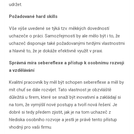
udržet.
Požadované hard skills
Vše výše uvedené se týká tzv. měkkých dovedností
uchazeče o práci. Samozřejmostí by ale mělo být i to, že
uchazeč disponuje také požadovanými tvrdými vlastnostmi
a hlavně to, že je dokáže efektivně využít v praxi.
Správná míra sebereflexe a přístup k osobnímu rozvoji
a vzdělávání
Kvalitní pracovník by měl být schopen sebereflexe a měl by
mít chuť se dále rozvíjet. Tato vlastnost je obzvláště
důležitá u firem, které se snaží být inovativní a zakládají si
na tom, že vymýšlí nové postupy a tvoří nová řešení. Je
dobré si tedy předem zjistit, jak je na tom uchazeč z
hlediska osobního rozvoje a jestli je právě tento přístup
vhodný pro vaši firmu.