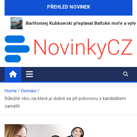
Skip
PŘEHLED NOVINEK
to
content
Bartłomiej Kubkowski přeplaval Baltské moře a vytvořil nov
NovinkyCZ.cz
Magazín novinek a informací
Home
Domácí
Důležité věci, na které je dobré se při pohovoru s kandidátem
zaměřit