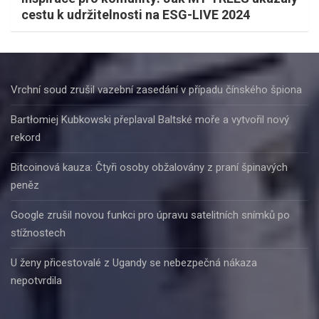
cestu k udržitelnosti na ESG-LIVE 2024
Vrchní soud zrušil vazební zasedání v případu čínského špiona
Bartłomiej Kubkowski přeplaval Baltské moře a vytvořil nový
rekord
Bitcoinová kauza: Čtyři osoby obžalovány z praní špinavých
peněz
Google zrušil novou funkci pro úpravu satelitních snímků po
stížnostech
U ženy přicestovalé z Ugandy se nebezpečná nákaza
nepotvrdila