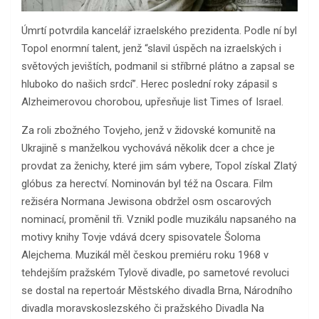
Úmrtí potvrdila kancelář izraelského prezidenta. Podle ní byl
Topol enormní talent, jenž “slavil úspěch na izraelských i
světových jevištích, podmanil si stříbrné plátno a zapsal se
hluboko do našich srdcí”. Herec poslední roky zápasil s
Alzheimerovou chorobou, upřesňuje list Times of Israel.
Za roli zbožného Tovjeho, jenž v židovské komunitě na
Ukrajině s manželkou vychovává několik dcer a chce je
provdat za ženichy, které jim sám vybere, Topol získal Zlatý
glóbus za herectví. Nominován byl též na Oscara. Film
režiséra Normana Jewisona obdržel osm oscarových
nominací, proměnil tři. Vznikl podle muzikálu napsaného na
motivy knihy Tovje vdává dcery spisovatele Šoloma
Alejchema. Muzikál měl českou premiéru roku 1968 v
tehdejším pražském Tylově divadle, po sametové revoluci
se dostal na repertoár Městského divadla Brna, Národního
divadla moravskoslezského či pražského Divadla Na