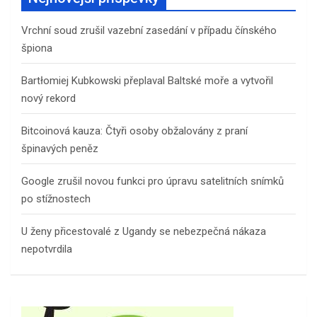
Vrchní soud zrušil vazební zasedání v případu čínského
špiona
Bartłomiej Kubkowski přeplaval Baltské moře a vytvořil
nový rekord
Bitcoinová kauza: Čtyři osoby obžalovány z praní
špinavých peněz
Google zrušil novou funkci pro úpravu satelitních snímků
po stížnostech
U ženy přicestovalé z Ugandy se nebezpečná nákaza
nepotvrdila