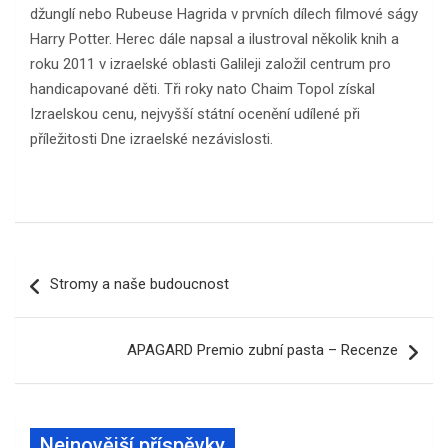
džunglí nebo Rubeuse Hagrida v prvních dílech filmové ságy
Harry Potter. Herec dále napsal a ilustroval několik knih a
roku 2011 v izraelské oblasti Galileji založil centrum pro
handicapované děti. Tři roky nato Chaim Topol získal
Izraelskou cenu, nejvyšší státní ocenění udílené při
příležitosti Dne izraelské nezávislosti.
Navigace
Stromy a naše budoucnost
pro
příspěvek
APAGARD Premio zubní pasta – Recenze
Nejnovější příspěvky