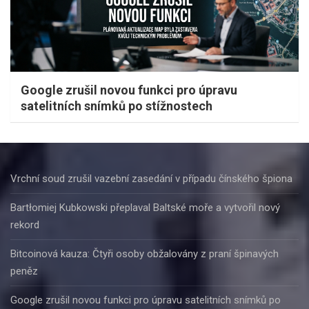
Google zrušil novou funkci pro úpravu
satelitních snímků po stížnostech
Vrchní soud zrušil vazební zasedání v případu čínského špiona
Bartłomiej Kubkowski přeplaval Baltské moře a vytvořil nový
rekord
Bitcoinová kauza: Čtyři osoby obžalovány z praní špinavých
peněz
Google zrušil novou funkci pro úpravu satelitních snímků po