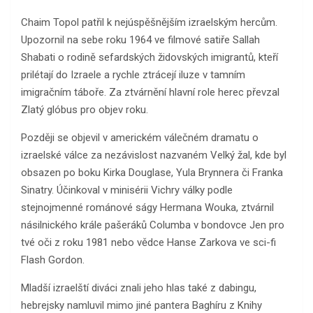
Chaim Topol patřil k nejúspěšnějším izraelským hercům.
Upozornil na sebe roku 1964 ve filmové satiře Sallah
Shabati o rodině sefardských židovských imigrantů, kteří
prilétají do Izraele a rychle ztrácejí iluze v tamním
imigračním táboře. Za ztvárnění hlavní role herec převzal
Zlatý glóbus pro objev roku.
Později se objevil v americkém válečném dramatu o
izraelské válce za nezávislost nazvaném Velký žal, kde byl
obsazen po boku Kirka Douglase, Yula Brynnera či Franka
Sinatry. Účinkoval v minisérii Vichry války podle
stejnojmenné románové ságy Hermana Wouka, ztvárnil
násilnického krále pašeráků Columba v bondovce Jen pro
tvé oči z roku 1981 nebo vědce Hanse Zarkova ve sci-fi
Flash Gordon.
Mladší izraelští diváci znali jeho hlas také z dabingu,
hebrejsky namluvil mimo jiné pantera Baghíru z Knihy