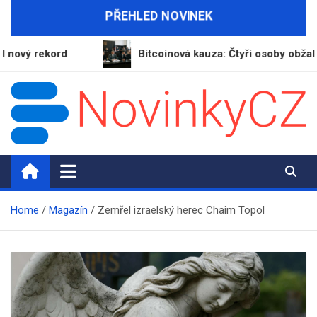
Skip
PŘEHLED NOVINEK
to
content
kord
Bitcoinová kauza: Čtyři osoby obžalovány z p
NovinkyCZ.cz
Magazín novinek a informací
Home
Magazín
Zemřel izraelský herec Chaim Topol