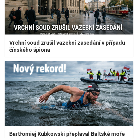
Vrchní soud zrušil vazební zasedání v případu
čínského špiona
Bartłomiej Kubkowski přeplaval Baltské moře