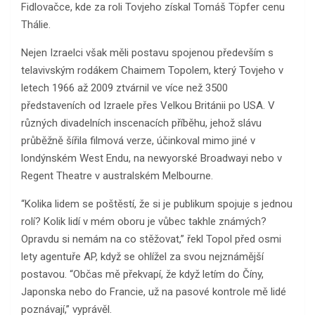
Fidlovačce, kde za roli Tovjeho získal Tomáš Töpfer cenu
Thálie.
Nejen Izraelci však měli postavu spojenou především s
telavivským rodákem Chaimem Topolem, který Tovjeho v
letech 1966 až 2009 ztvárnil ve více než 3500
představeních od Izraele přes Velkou Británii po USA. V
různých divadelních inscenacích příběhu, jehož slávu
průběžně šířila filmová verze, účinkoval mimo jiné v
londýnském West Endu, na newyorské Broadwayi nebo v
Regent Theatre v australském Melbourne.
“Kolika lidem se poštěstí, že si je publikum spojuje s jednou
rolí? Kolik lidí v mém oboru je vůbec takhle známých?
Opravdu si nemám na co stěžovat,” řekl Topol před osmi
lety agentuře AP, když se ohlížel za svou nejznámější
postavou. “Občas mě překvapí, že když letím do Číny,
Japonska nebo do Francie, už na pasové kontrole mě lidé
poznávají,” vyprávěl.