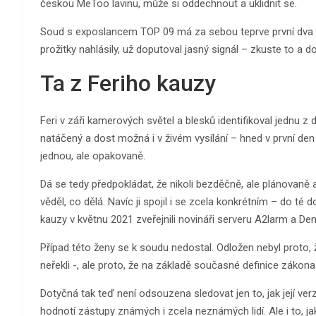
českou MeToo lavinu, může si oddechnout a uklidnit se.
Soud s exposlancem TOP 09 má za sebou teprve první dva dny
prožitky nahlásily, už doputoval jasný signál – zkuste to a d
Ta z Feriho kauzy
Feri v záři kamerových světel a blesků identifikoval jednu z d
natáčený a dost možná i v živém vysílání – hned v první den s
jednou, ale opakovaně.
Dá se tedy předpokládat, že nikoli bezděčně, ale plánova
věděl, co dělá. Navíc ji spojil i se zcela konkrétním – do 
kauzy v květnu 2021 zveřejnili novináři serveru A2larm a Den
Případ této ženy se k soudu nedostal. Odložen nebyl proto, že
neřekli -, ale proto, že na základě současné definice zákon
Dotyčná tak teď není odsouzena sledovat jen to, jak její ver
hodnotí zástupy známých i zcela neznámých lidí. Ale i to, jak