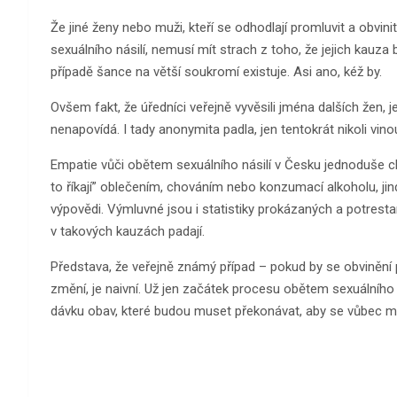
Že jiné ženy nebo muži, kteří se odhodlají promluvit a obvin
sexuálního násilí, nemusí mít strach z toho, že jejich kauza
případě šance na větší soukromí existuje. Asi ano, kéž by.
Ovšem fakt, že úředníci veřejně vyvěsili jména dalších žen, 
nenapovídá. I tady anonymita padla, jen tentokrát nikoli vin
Empatie vůči obětem sexuálního násilí v Česku jednoduše c
to říkají” oblečením, chováním nebo konzumací alkoholu, jin
výpovědi. Výmluvné jsou i statistiky prokázaných a potrestan
v takových kauzách padají.
Představa, že veřejně známý případ – pokud by se obvinění p
změní, je naivní. Už jen začátek procesu obětem sexuálního
dávku obav, které budou muset překonávat, aby se vůbec mo