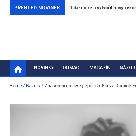
Skip
PŘEHLED NOVINEK
ubkowski přeplaval Baltské moře a vytvořil nový rekord
to
content
NOVINKY
DOMÁCÍ
MAGAZÍN
NÁZOR
Home
Názory
Znásilnění na český způsob. Kauza Dominik Fe