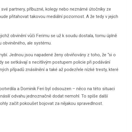
it své partnery, příbuzné, kolegy nebo neznámé útočníky ze
 bude přitahovat takovou mediální pozornost. A že tedy v jejich
jejichž obvinění vůči Ferimu se už k soudu dostala, tomu úplně
ou obviněného, ale systému.
hybí. Jednou jsou napadené ženy obviňovány z toho, že “si o
dy se setkávají s necitlivým postupem policie při podávání
ých případů znásilnění a také až podezřele nízké tresty, které
otvrdila a Dominik Feri byl odsouzen – něco na této situaci
 násilí odvahu jednoznačně dodat nemohl. To spíše další
hly začít pokoušet bojovat za nějakou spravedlnost.