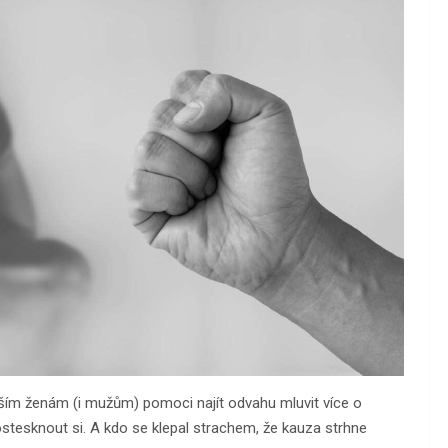
ším ženám (i mužům) pomoci najít odvahu mluvit více o
postesknout si. A kdo se klepal strachem, že kauza strhne