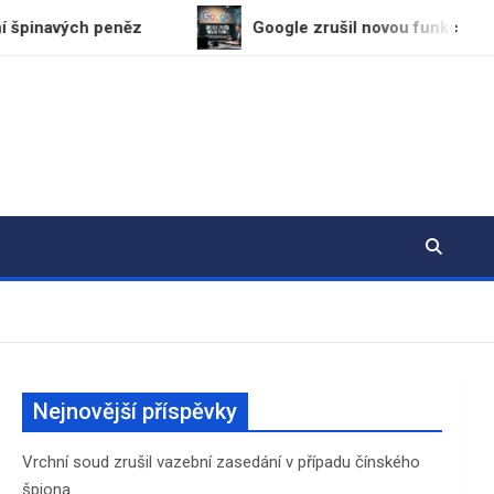
ch peněz
Google zrušil novou funkci pro úpravu sa
Nejnovější příspěvky
Vrchní soud zrušil vazební zasedání v případu čínského
špiona