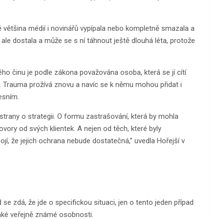
ě většina médií i novinářů vypípala nebo kompletně smazala a
ž ale dostala a může se s ní táhnout ještě dlouhá léta, protože
ého činu je podle zákona považována osoba, která se jí cítí
é. Trauma prožívá znovu a navíc se k němu mohou přidat i
esním.
 strany o strategii. O formu zastrašování, která by mohla
ovory od svých klientek. A nejen od těch, které byly
bojí, že jejich ochrana nebude dostatečná,” uvedla Hořejší v
e zdá, že jde o specifickou situaci, jen o tento jeden případ
jaké veřejně známé osobnosti.