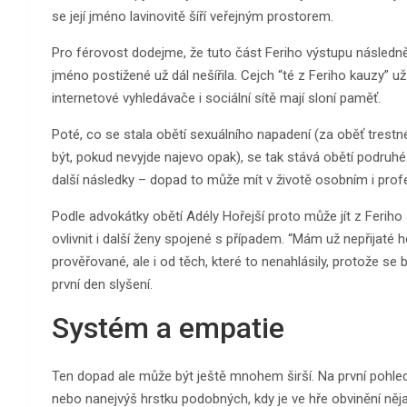
se její jméno lavinovitě šíří veřejným prostorem.
Pro férovost dodejme, že tuto část Feriho výstupu následn
jméno postižené už dál nešířila. Cejch “té z Feriho kauzy” u
internetové vyhledávače i sociální sítě mají sloní paměť.
Poté, co se stala obětí sexuálního napadení (za oběť trestn
být, pokud nevyjde najevo opak), se tak stává obětí podruh
další následky – dopad to může mít v životě osobním i prof
Podle advokátky obětí Adély Hořejší proto může jít z Feriho
ovlivnit i další ženy spojené s případem. “Mám už nepřijaté h
prověřované, ale i od těch, které to nenahlásily, protože se 
první den slyšení.
Systém a empatie
Ten dopad ale může být ještě mnohem širší. Na první pohled s
nebo nanejvýš hrstku podobných, kdy je ve hře obvinění ně