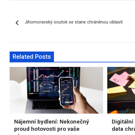
Navigace
Jihomoravský soutok se stane chráněnou oblastí
pro
příspěvek
Related Posts
Nájemní bydlení: Nekonečný
Digitální
proud hotovosti pro vaše
data chr