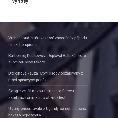
výnosy
Vrchní soud zrušil vazební zasedání v případu
čínského špiona
Bartłomiej Kubkowski přeplaval Baltské moře
a vytvořil nový rekord
Bitcoinová kauza: Čtyři osoby obžalovány z
praní špinavých peněz
Google zrušil novou funkci pro úpravu
satelitních snímků po stížnostech
U ženy přicestovalé z Ugandy se nebezpečná
nákaza nepotvrdila