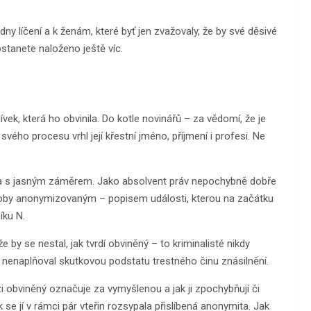
 líčení a k ženám, které byť jen zvažovaly, že by své děsivé
ostanete naloženo ještě víc.
ívek, která ho obvinila. Do kotle novinářů – za vědomí, že je
vého procesu vrhl její křestní jméno, příjmení i profesi. Ne
ně a s jasným záměrem. Jako absolvent práv nepochybně dobře
té doby anonymizovaným – popisem události, kterou na začátku
íku N.
 by se nestal, jak tvrdí obviněný – to kriminalisté nikdy
a nenaplňoval skutkovou podstatu trestného činu znásilnění.
zi obviněný označuje za vymyšlenou a jak ji zpochybňují či
 se jí v rámci pár vteřin rozsypala přislíbená anonymita. Jak