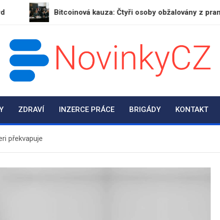
Bitcoinová kauza: Čtyři osoby obžalovány z praní špinavý
NovinkyCZ.cz
Magazín novinek a informací
Y
ZDRAVÍ
INZERCE PRÁCE
BRIGÁDY
KONTAKT
ri překvapuje