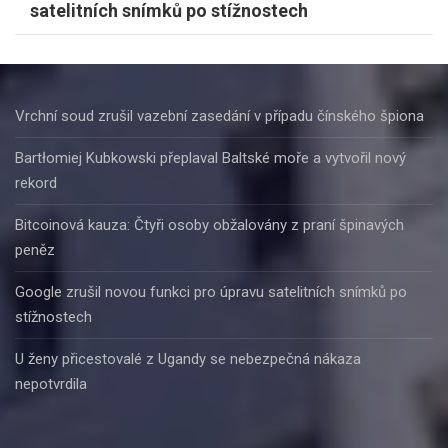
satelitních snímků po stížnostech
Vrchní soud zrušil vazební zasedání v případu čínského špiona
Bartłomiej Kubkowski přeplaval Baltské moře a vytvořil nový
rekord
Bitcoinová kauza: Čtyři osoby obžalovány z praní špinavých
peněz
Google zrušil novou funkci pro úpravu satelitních snímků po
stížnostech
U ženy přicestovalé z Ugandy se nebezpečná nákaza
nepotvrdila