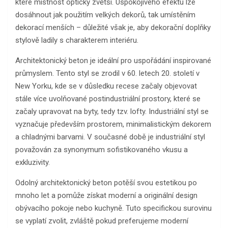
které místnost opticky zvětší. Uspokojivého efektu lze
dosáhnout jak použitím velkých dekorů, tak umístěním
dekorací menších – důležité však je, aby dekorační doplňky
stylově ladily s charakterem interiéru.
Architektonický beton je ideální pro uspořádání inspirované
průmyslem. Tento styl se zrodil v 60. letech 20. století v
New Yorku, kde se v důsledku recese začaly objevovat
stále více uvolňované postindustriální prostory, které se
začaly upravovat na byty, tedy tzv. lofty. Industriální styl se
vyznačuje především prostorem, minimalistickým dekorem
a chladnými barvami. V současné době je industriální styl
považován za synonymum sofistikovaného vkusu a
exkluzivity.
Odolný architektonický beton potěší svou estetikou po
mnoho let a pomůže získat moderní a originální design
obývacího pokoje nebo kuchyně. Tuto specifickou surovinu
se vyplatí zvolit, zvláště pokud preferujeme moderní