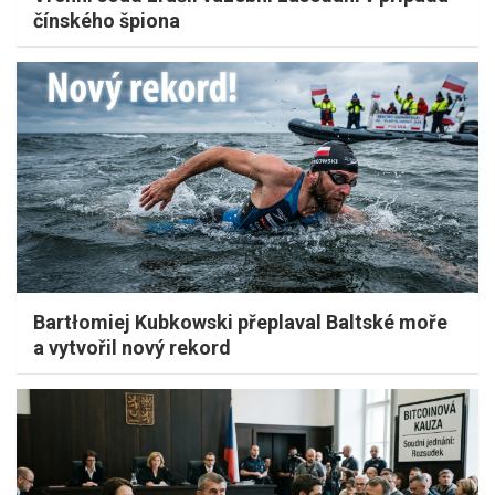
čínského špiona
Bartłomiej Kubkowski přeplaval Baltské moře
a vytvořil nový rekord