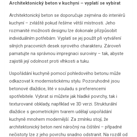
Architektonický beton v kuchyni – vyplatí se vybírat
Architektonický beton se doporučuje zejména do interiérů
kuchyní – zvláště pokud řešíme větší místnosti. Jeho
rozmanité možnosti designu lze dokonale přizpůsobit
individuálním potřebám. Vyplatí se jej použít při vytváření
silných pracovních desek syrového charakteru. Zároveň
pamatujte na správnou impregnaci suroviny – tak, abyste
zajistili její odolnost proti vlhkosti a tuku.
Uspořádání kuchyně pomocí pohledového betonu může
odkazovat k modernistickému stylu. Pozoruhodné jsou
betonové dlaždice, lité v souladu s preferencemi
spotřebitele. Vybrat si můžete jak hladké povrchy, tak i
texturované obklady, například ve 3D verzi. Strukturální
dlaždice s geometrickým tvarem udělají uspořádání
kuchyně mnohem modernější. Za zmínku stojí, že
architektonický beton není náročný na čištění – případné
nečistoty lze z jeho povrchu snadno odstranit. Na rozdíl od