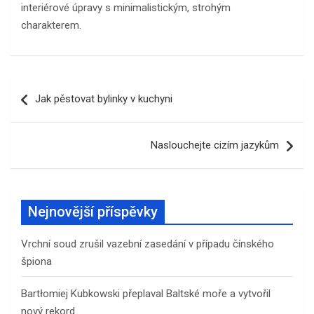
interiérové ​​úpravy s minimalistickým, strohým
charakterem.
Navigace
Jak pěstovat bylinky v kuchyni
pro
příspěvek
Naslouchejte cizím jazykům
Nejnovější příspěvky
Vrchní soud zrušil vazební zasedání v případu čínského
špiona
Bartłomiej Kubkowski přeplaval Baltské moře a vytvořil
nový rekord