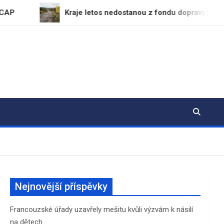
Kraje letos nedostanou z fondu dopravy žádné finance na sil
Nejnovější příspěvky
Francouzské úřady uzavřely mešitu kvůli výzvám k násilí
na dětech