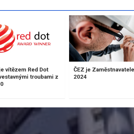
je vítězem Red Dot
ČEZ je Zaměstnavatel
vestavnými troubami z
2024
00