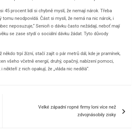
si 45 procent lidí si chybně myslí, že nemají nárok. Třeba
erý tomu neodpovídá. Část si myslí, že nemá na nic nárok, i
ůbec neposuzuje,“ Senioři o dávku často nežádají, neboť mají
m věku se zase stydí o sociální dávku žádat. Tyto důvody
 někdo trpí žízní, stačí zajít o pár metrů dál, kde je pramínek,
cen všeho včetně energií, druhý, opačný, nabízení pomoci,
někteří z nich opakují, že „vláda nic nedělá“.
Velké západní ropné firmy loni více než
zdvojnásobily zisky