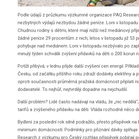
Podle údajů z průzkumu výzkumné organizace PAQ Research
nezbytných výdajů nezbydou žádné peníze. Loni v listopadu j
Chudnou rodiny s dětmi, které mají nižší než mediánový pří
žádné peníze 29 procentům z nich, letos v listopadu již 53 p
pohybuje nad mediánem. Loni v listopadu nezbývalo po zapl
minulý týden schválili zvýšení přídavků na děti o 200 korun
Potíží přibývá, v lednu přijde další zvýšení cen energií. Příkla
Česku, od začátku příštího roku zdraží dodávky elektřiny a 
oproti současnosti průměrná pražská domácnost připlatí nižš
dodavatelé. To nejhůř, nejtvrději dopadne na nejchudší.
Další problém? Lidé často nadávají na vládu, že „nic nedělá“
tarifů a zvýšeného přídavku na děti. Vláda rozhodně něco dě
Bydlení za poslední rok silně podražilo, přesto příspěvek na
minimum domácností. Podmínky pro přiznání dávky splňuje 
Research z výzkumu pro Český rozhlas příspěvek pobírají p