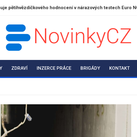
kového hodnocení v nárazových testech Euro NCAP
NovinkyCZ.cz
Magazín novinek a informací
Y
ZDRAVÍ
INZERCE PRÁCE
BRIGÁDY
KONTAKT