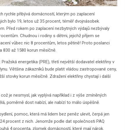
 rychle přibývá domácností, kterým po zaplacení
ich bylo 19, letos už 35 procent, téměř dvojnásobek.
jem. Před rokem po zaplacení nezbytných výdajů nezbývaly
rocentům. Chudnou i rodiny s dětmi, jejichž příjem se
acení vůbec nic 8 procentům, letos pětině! Proto poslanci
 na 830 až 1580 korun měsíčně.
d: Pražská energetika (PRE), třetí největší dodavatel elektřiny v
plynu. Většina zákazníků bude platit vládou zastropované ceny,
í stovky korun měsíčně. Zdražení elektřiny chystají i další
, což je nesmysl, jak vyplývá například i z výše zmíněných
lá, poměrně dost nabízí, ale nabízí to málo úspěšně.
 bydlení, pomoc, která má lidem bez peněz ulevit, čerpá jen
24 procent z nich. Jenomže podle dat společnosti PAQ
ouhá 4 procenta, zlomek domácností, které mají nárok.