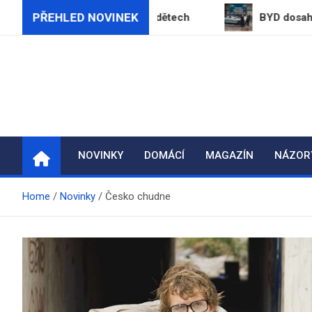
Skip
PŘEHLED NOVINEK
zvám k násilí na dětech
BYD dosahuje pětihvězdič
to
content
NOVINKY
DOMÁCÍ
MAGAZÍN
NÁZOR
Home
Novinky
Česko chudne