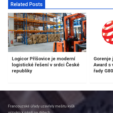
Related Posts
Logicor Příšovice je moderní
Gorenje 
logistické řešení v srdci České
Award s 
republiky
řady G8
Francouzské úřady uzavřely mešitu kvůli
výzvám k násilí na dětech