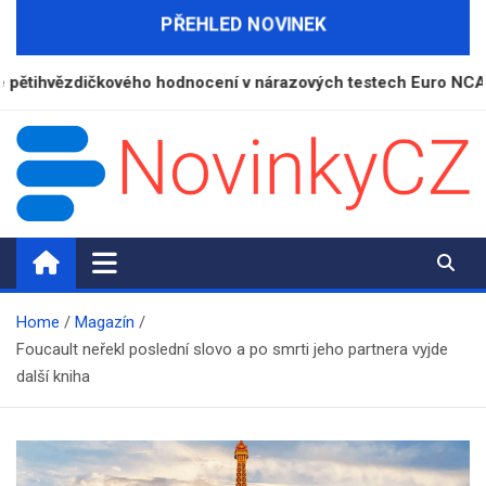
Skip
PŘEHLED NOVINEK
to
content
dičkového hodnocení v nárazových testech Euro NCAP
NovinkyCZ.cz
Magazín novinek a informací
Home
Magazín
Foucault neřekl poslední slovo a po smrti jeho partnera vyjde
další kniha