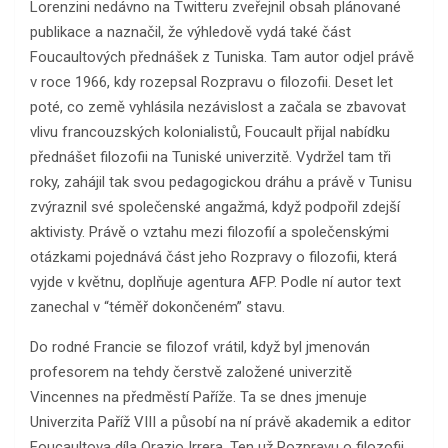
Lorenzini nedávno na Twitteru zveřejnil obsah plánované
publikace a naznačil, že výhledově vydá také část
Foucaultových přednášek z Tuniska. Tam autor odjel právě
v roce 1966, kdy rozepsal Rozpravu o filozofii. Deset let
poté, co země vyhlásila nezávislost a začala se zbavovat
vlivu francouzských kolonialistů, Foucault přijal nabídku
přednášet filozofii na Tuniské univerzitě. Vydržel tam tři
roky, zahájil tak svou pedagogickou dráhu a právě v Tunisu
zvýraznil své společenské angažmá, když podpořil zdejší
aktivisty. Právě o vztahu mezi filozofií a společenskými
otázkami pojednává část jeho Rozpravy o filozofii, která
vyjde v květnu, doplňuje agentura AFP. Podle ní autor text
zanechal v “téměř dokončeném” stavu.
Do rodné Francie se filozof vrátil, když byl jmenován
profesorem na tehdy čerstvě založené univerzitě
Vincennes na předměstí Paříže. Ta se dnes jmenuje
Univerzita Paříž VIII a působí na ní právě akademik a editor
Foucaultova díla Orazio Irrera. Ten už Rozpravu o filozofii