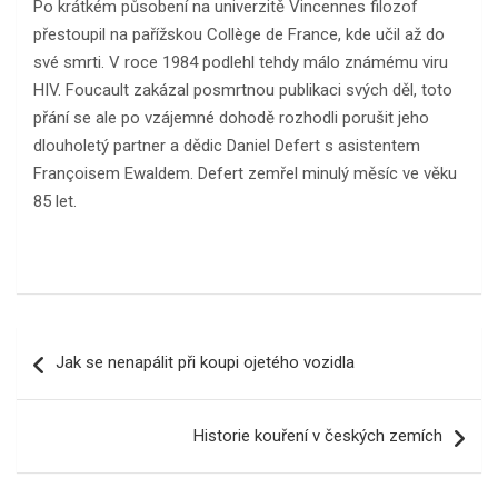
Po krátkém působení na univerzitě Vincennes filozof
přestoupil na pařížskou Collège de France, kde učil až do
své smrti. V roce 1984 podlehl tehdy málo známému viru
HIV. Foucault zakázal posmrtnou publikaci svých děl, toto
přání se ale po vzájemné dohodě rozhodli porušit jeho
dlouholetý partner a dědic Daniel Defert s asistentem
Françoisem Ewaldem. Defert zemřel minulý měsíc ve věku
85 let.
Navigace
Jak se nenapálit při koupi ojetého vozidla
pro
příspěvek
Historie kouření v českých zemích