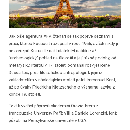
Jak píše agentura AFP, čtenáři se tak poprvé seznámí s
prací, kterou Foucault rozepsal v roce 1966, avšak nikdy ji
nezveřejnil. Kniha dle nakladatelství nabídne až
“archeologický” pohled na filozofii a její různé podoby, od
metafyziky, kterou v 17. století pomáhal rozvíjet René
Descartes, přes filozofickou antropologii, k jejímž
zakladatelům v následujícím století patřil Immanuel Kant,
až po úvahy Friedricha Nietzscheho o významu jazyka z
konce 19. století.
Text k vydání připravili akademici Orazio Irrera z
francouzské Univerzity Paříž VIII a Daniele Lorenzini, jenž
působí na Pensylvánské univerzitě v USA.