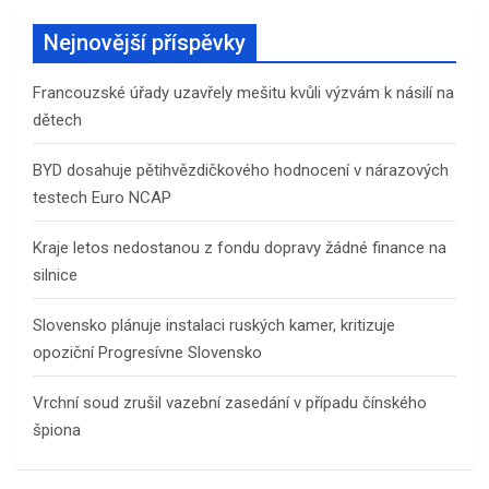
Nejnovější příspěvky
Francouzské úřady uzavřely mešitu kvůli výzvám k násilí na
dětech
BYD dosahuje pětihvězdičkového hodnocení v nárazových
testech Euro NCAP
Kraje letos nedostanou z fondu dopravy žádné finance na
silnice
Slovensko plánuje instalaci ruských kamer, kritizuje
opoziční Progresívne Slovensko
Vrchní soud zrušil vazební zasedání v případu čínského
špiona