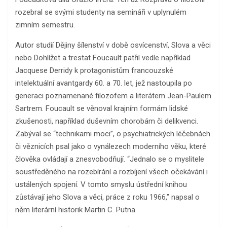
rozebral se svými studenty na semináři v uplynulém
zimním semestru.
Autor studií Dějiny šílenství v době osvícenství, Slova a věci
nebo Dohlížet a trestat Foucault patřil vedle například
Jacquese Derridy k protagonistům francouzské
intelektuální avantgardy 60. a 70. let, jež nastoupila po
generaci poznamenané filozofem a literátem Jean-Paulem
Sartrem. Foucault se věnoval krajním formám lidské
zkušenosti, například duševním chorobám či delikvenci.
Zabýval se “technikami moci”, o psychiatrických léčebnách
či věznicích psal jako o vynálezech moderního věku, které
člověka ovládají a znesvobodňují. “Jednalo se o myslitele
soustředěného na rozebírání a rozbíjení všech očekávání i
ustálených spojení. V tomto smyslu ústřední knihou
zůstávají jeho Slova a věci, práce z roku 1966,” napsal o
něm literární historik Martin C. Putna.