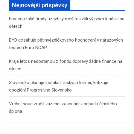
Nejnovější příspěvky
Francouzské úřady uzavřely mešitu kvůli výzvám k násilí na
dětech
BYD dosahuje pětihvězdičkového hodnocení v nárazových
testech Euro NCAP
Kraje letos nedostanou z fondu dopravy žádné finance na
silnice
Slovensko plánuje instalaci ruských kamer, kritizuje
opoziční Progresívne Slovensko
Vrchní soud zrušil vazební zasedání v případu čínského
špiona