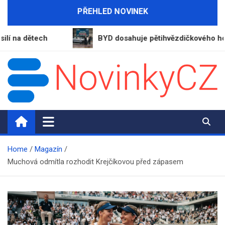
Skip
PŘEHLED NOVINEK
to
content
ětech
BYD dosahuje pětihvězdičkového hodnocení
NovinkyCZ.cz
Magazín novinek a informací
Home
Magazín
Muchová odmítla rozhodit Krejčíkovou před zápasem