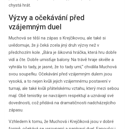
chystá hrát.
Výzvy a očekávání před
vzájemným duel
Muchová se těší na zápas s Krejčíkovou, ale také si
uvědomuje, že ji čeká zcela jiný druh výzvy než v
předchozím kole. „Bára je šikovná hráčka, která hru dobře
vidí a čte. Dobře umisťuje balony. Na trávě hraje skvěle a
vyhrála to tady, je jasné, že to tady umí,“ chválila Muchová
svou soupeřku. Očekávání před vzájemným dulem jsou
vysoká, a to nejen kvůli jejich vzájemnému postavení v
turnaji, ale také kvůli přátelskému vztahu, který mezi sebou
mají. Obě tenistky se navzájem respektují a uznávají své
dovednosti, což přidává na dramatičnosti nadcházejícího
zápasu.
Vzhledem k tomu, že Muchová i Krejčíková jsou v dobré
formě, očekává se vyrovnaný a napínavý duel. Fanoušci i