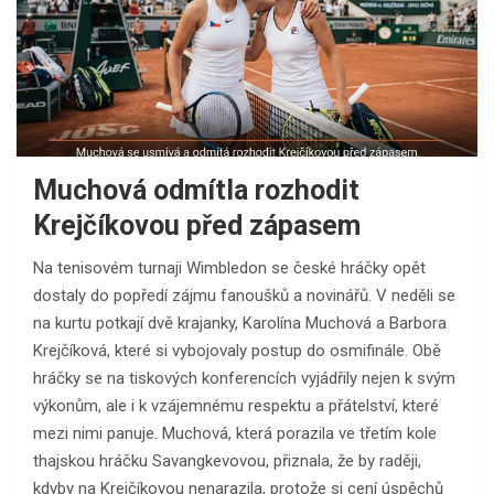
Muchová odmítla rozhodit
Krejčíkovou před zápasem
Na tenisovém turnaji Wimbledon se české hráčky opět
dostaly do popředí zájmu fanoušků a novinářů. V neděli se
na kurtu potkají dvě krajanky, Karolína Muchová a Barbora
Krejčíková, které si vybojovaly postup do osmifinále. Obě
hráčky se na tiskových konferencích vyjádřily nejen k svým
výkonům, ale i k vzájemnému respektu a přátelství, které
mezi nimi panuje. Muchová, která porazila ve třetím kole
thajskou hráčku Savangkevovou, přiznala, že by raději,
kdyby na Krejčíkovou nenarazila, protože si cení úspěchů