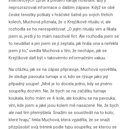
internetových zpráv a předem varuje novináře, aby jí
neprozrazovali informace o dalším zápase. Když se obě
české tenistky potkaly v hráčské šatně po svých třetích
kolech, Muchová přiznala, že o Krejčíkově rituálu ví, ale
rozhodla se ho nerespektovat. „O jejím rituálu vím a říkala
jsem si, jestli jí to mám naschvál říct. Ale rozhodla jsem se
to neudělat a jen jsem se jí zeptala, jak hrála ona a neřekla
jsem jí to,“ uvedla Muchová s tím, že nechápe, jak se
Krejčíkové daří být v takovémto informačním vakuu.
Na otázku, jak se na zápas připravuje, Muchová vysvětlila,
že sleduje pavouka turnaje a ví, kdo se rýsuje jako její
případný soupeř. „Mně je to docela jedno, kdy se jméno
soupeřky dozvím. Ne, že bych se na začátku turnaje
koukala, koho mám ve 4. kole, ale kouknu se na pavouka,
vím, kde jsem a jaké jsou kolem mě nasazené. Ne, že bych
ale nad tím přemýšlela. Snažím se soustředit na to kolo,
které hraju,“ řekla Muchová, která vyjádřila, že se snaží
přizpůsobit svůj trénink podle typu soupeřky, se kterou se