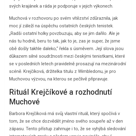
svých krajánek a ráda je podporuje v jejich výkonech.
Muchová v rozhovoru po svém vítězství zdůraznila, jak
moc jí záleží na úspěchu ostatních českých tenistek.
„Radši ostatní holky povzbuzuju, aby se jim dařilo. Ale je
nás tu hodně, beru to tak, jak to je, zas je super, že jsme
obě došly takhle daleko,“ řekla s úsměvem. Její slova jsou
důkazem silné soudržnosti mezi českými tenistkami, které
se v posledních letech pravidelně prosazují na mezinárodní
scéně. Krejčíková, držitelka titulu z Wimbledonu, je pro
Muchovou výzvou, na kterou se pečlivě připravuje.
Rituál Krejčíkové a rozhodnutí
Muchové
Barbora Krejčíková má svůj vlastní rituál, který spočívá v
tom, že se chce dozvědět jméno svého soupeře až v den
zápasu. Tento přístup zahrnuje i to, že se vyhýbá sledování