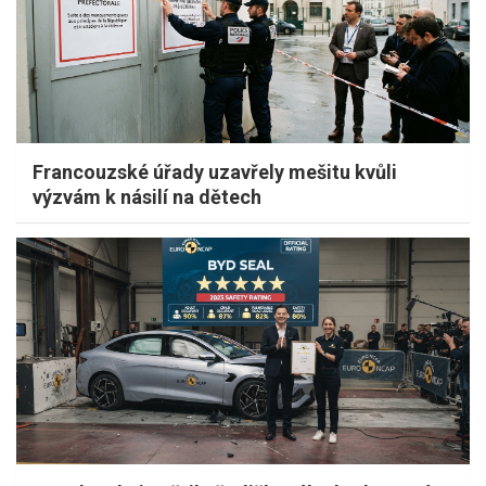
Francouzské úřady uzavřely mešitu kvůli
výzvám k násilí na dětech