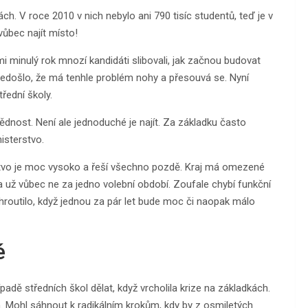
ch. V roce 2010 v nich nebylo ani 790 tisíc studentů, teď je v
vůbec najít místo!
i minulý rok mnozí kandidáti slibovali, jak začnou budovat
e nedošlo, že má tenhle problém nohy a přesouvá se. Nyní
řední školy.
ědnost. Není ale jednoduché je najít. Za základku často
isterstvo.
rstvo je moc vysoko a řeší všechno pozdě. Kraj má omezené
 už vůbec ne za jedno volební období. Zoufale chybí funkční
nehroutilo, když jednou za pár let bude moc či naopak málo
é
adě středních škol dělat, když vrcholila krize na základkách.
. Mohl sáhnout k radikálním krokům, kdy by z osmiletých