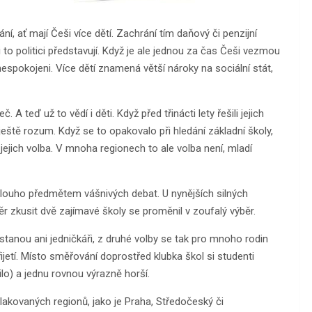
ání, ať mají Češi více dětí. Zachrání tím daňový či penzijní
i to politici představují. Když je ale jednou za čas Češi vezmou
 nespokojeni. Více dětí znamená větší nároky na sociální stát,
A teď už to vědí i děti. Když před třinácti lety řešili jejich
ještě rozum. Když se to opakovalo při hledání základní školy,
 jejich volba. V mnoha regionech to ale volba není, mladí
dlouho předmětem vášnivých debat. U nynějších silných
r zkusit dvě zajímavé školy se proměnil v zoufalý výběr.
anou ani jedničkáři, z druhé volby se tak pro mnoho rodin
ijetí. Místo směřování doprostřed klubka škol si studenti
lo) a jednu rovnou výrazně horší.
lakovaných regionů, jako je Praha, Středočeský či