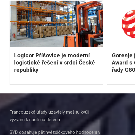
Logicor Příšovice je moderní
Gorenje 
logistické řešení v srdci České
Award s 
republiky
řady G8
Francouzské úřady uzavřely mešitu kvůli
výzvám k násilí na dětech
BYD dosahuje pětihvězdičkového hodnocení v