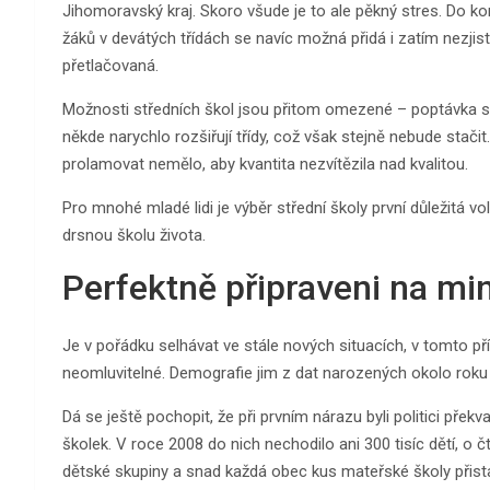
Jihomoravský kraj. Skoro všude je to ale pěkný stres. Do k
žáků v devátých třídách se navíc možná přidá i zatím nezjisti
přetlačovaná.
Možnosti středních škol jsou přitom omezené – poptávka se
někde narychlo rozšiřují třídy, což však stejně nebude stači
prolamovat nemělo, aby kvantita nezvítězila nad kvalitou.
Pro mnohé mladé lidi je výběr střední školy první důležitá v
drsnou školu života.
Perfektně připraveni na mi
Je v pořádku selhávat ve stále nových situacích, v tomto pří
neomluvitelné. Demografie jim z dat narozených okolo roku 2
Dá se ještě pochopit, že při prvním nárazu byli politici přek
školek. V roce 2008 do nich nechodilo ani 300 tisíc dětí, o č
dětské skupiny a snad každá obec kus mateřské školy přist