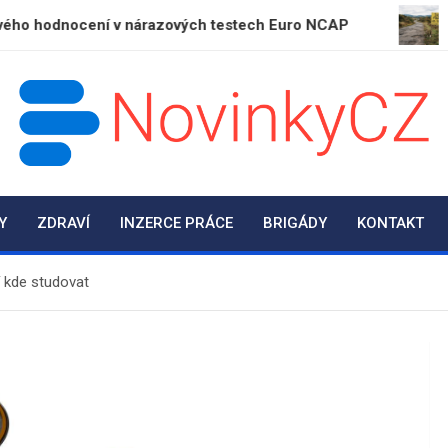
cení v nárazových testech Euro NCAP
Kraje letos
NovinkyCZ.cz
Magazín novinek a informací
Y
ZDRAVÍ
INZERCE PRÁCE
BRIGÁDY
KONTAKT
jí kde studovat