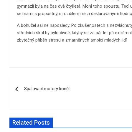
gymnázií byla na čas dvě čtyřletá. Mohl toho spoustu. Teď 
seznámí s propastným rozdílem mezi deklarovanými hodnota
A bohužel asi ne naposledy. Po zkušenostech s nezvládnutý
středních škol by bylo divné, kdyby se za pár let při extr
zbytečný příběh stresu a zmarněných ambicí mladých lidí.
Navigace
Spalovací motory končí
pro
příspěvek
Related Posts