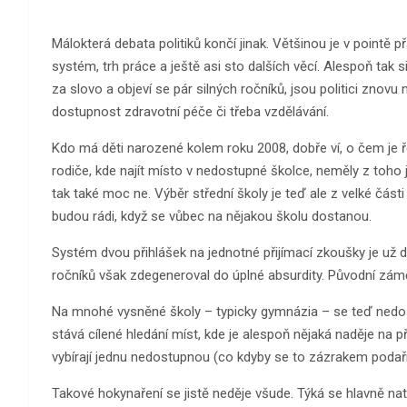
Málokterá debata politiků končí jinak. Většinou je v pointě př
systém, trh práce a ještě asi sto dalších věcí. Alespoň tak s
za slovo a objeví se pár silných ročníků, jsou politici znovu
dostupnost zdravotní péče či třeba vzdělávání.
Kdo má děti narozené kolem roku 2008, dobře ví, o čem je řeč. 
rodiče, kde najít místo v nedostupné školce, neměly z toho 
tak také moc ne. Výběr střední školy je teď ale z velké části
budou rádi, když se vůbec na nějakou školu dostanou.
Systém dvou přihlášek na jednotné přijímací zkoušky je už 
ročníků však zdegeneroval do úplné absurdity. Původní zámě
Na mnohé vysněné školy – typicky gymnázia – se teď nedost
stává cílené hledání míst, kde je alespoň nějaká naděje na př
vybírají jednu nedostupnou (co kdyby se to zázrakem podaři
Takové hokynaření se jistě neděje všude. Týká se hlavně nat