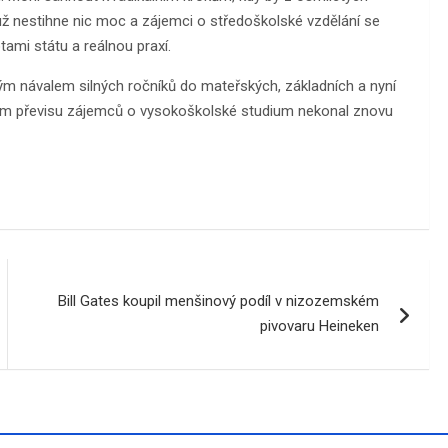
už nestihne nic moc a zájemci o středoškolské vzdělání se
mi státu a reálnou praxí.
m návalem silných ročníků do mateřských, základních a nyní
émním převisu zájemců o vysokoškolské studium nekonal znovu
Bill Gates koupil menšinový podíl v nizozemském
pivovaru Heineken