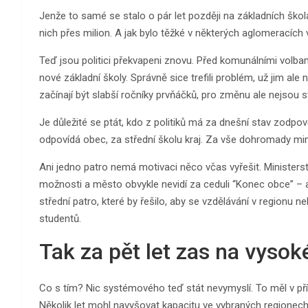
Jenže to samé se stalo o pár let později na základních školá
nich přes milion. A jak bylo těžké v některých aglomeracích 
Teď jsou politici překvapeni znovu. Před komunálními volbam
nové základní školy. Správně sice trefili problém, už jim al
začínají být slabší ročníky prvňáčků, pro změnu ale nejsou st
Je důležité se ptát, kdo z politiků má za dnešní stav zodpov
odpovídá obec, za střední školu kraj. Za vše dohromady min
Ani jedno patro nemá motivaci něco včas vyřešit. Ministe
možnosti a město obvykle nevidí za ceduli “Konec obce” – a
střední patro, které by řešilo, aby se vzdělávání v regionu 
studentů.
Tak za pět let zas na vysok
Co s tím? Nic systémového teď stát nevymyslí. To měl v příp
Několik let mohl navyšovat kapacitu ve vybraných regionech