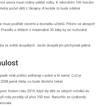
once února musí rodiny udělat volbu. K rekordním 106 tisícům
telný počet dětí z Ukrajiny. A leckde to bude ošklivá
 musí podřídit zázemí a dostatku učitelů. Přesto se alespoň
t. Pravidlo o třídách s maximálně 30 žáky by se rozhodně
olba ve světě dospělých. Jenže dospělí jim přichystali pěkně
nulost
padě však politici selhávají v jedné a té samé. Což je
008 jasně řekla, co bude školství čekat.
vapeni. Kolem roku 2010, když šly děti ze silných ročníků do
tyři roky později už přes 350 tisíc. Narychlo se uzákonily
avovala.