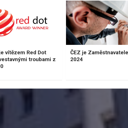
je vítězem Red Dot
ČEZ je Zaměstnavatel
vestavnými troubami z
2024
00