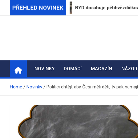
Skip
PŘEHLED NOVINEK
na dětech
BYD dosahuje pětihvězdičkového hodno
to
content
NOVINKY
DOMÁCÍ
MAGAZÍN
NÁZOR
Home
Novinky
Politici chtějí, aby Češi měli děti, ty pak nema