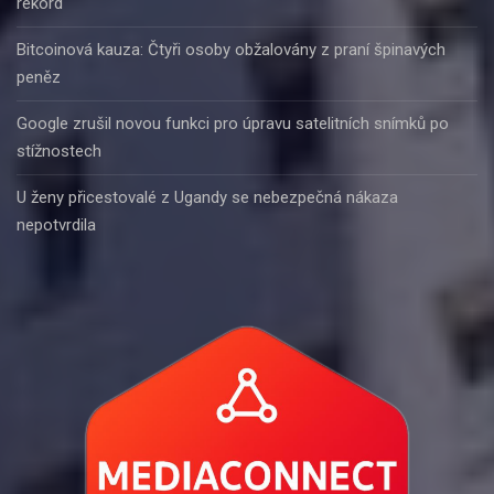
rekord
Bitcoinová kauza: Čtyři osoby obžalovány z praní špinavých
peněz
Google zrušil novou funkci pro úpravu satelitních snímků po
stížnostech
U ženy přicestovalé z Ugandy se nebezpečná nákaza
nepotvrdila