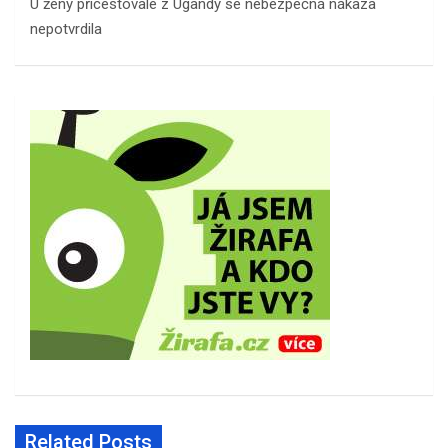
U ženy přicestovalé z Ugandy se nebezpečná nákaza
nepotvrdila
Related Posts