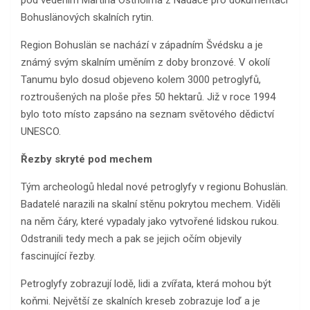
Bohuslänových skalních rytin.
Region Bohuslän se nachází v západním Švédsku a je
známý svým skalním uměním z doby bronzové. V okolí
Tanumu bylo dosud objeveno kolem 3000 petroglyfů,
roztroušených na ploše přes 50 hektarů. Již v roce 1994
bylo toto místo zapsáno na seznam světového dědictví
UNESCO.
Řezby skryté pod mechem
Tým archeologů hledal nové petroglyfy v regionu Bohuslän.
Badatelé narazili na skalní stěnu pokrytou mechem. Viděli
na něm čáry, které vypadaly jako vytvořené lidskou rukou.
Odstranili tedy mech a pak se jejich očím objevily
fascinující řezby.
Petroglyfy zobrazují lodě, lidi a zvířata, která mohou být
koňmi. Největší ze skalních kreseb zobrazuje loď a je