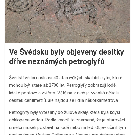
Ve Švédsku byly objeveny desítky
dříve neznámých petroglyfů
Švédští vědci našli asi 40 starověkých skalních rytin, které
mohou být staré až 2700 let. Petroglyfy zobrazují lodě,
lidské postavy a zvířata. Většina z nich je vysoká několik
desítek centimetrů, ale najdou se i díla několikametrová.
Petroglyfy byly vytesány do žulové skály, která byla kdysi
obklopena vodou. Podle vědců to znamená, že je starověcí
umělci museli postavit na lodě nebo na led. Objev učinil tým
pod vedením Martina Östholma z Nadace pro dokumentaci