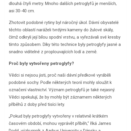
dlouhá čtyři metry. Mnoho dalších petroglyfů je menších,
asi 30-40 cm.
Zhotovit podobné rytiny byl náročný úkol. Dávní obyvatelé
těchto oblastí naráželi tvrdými kameny do žulové skály,
čímž odkryli její bílou spodní vrstvu, a vyřezávali své kresby
tímto způsobem. Díky této technice byly petroglyfy jasné a
snadno viditelné z proplouvajících lodí a země.
Proč byly vytvořeny petroglyfy?
Vědci si nejsou jisti, proč naši dávní předkové vyráběli
podobné sochy. Podle některých teorií mohly sloužit k
označení vlastnictví. Význam petroglyfů je také nejasný.
Vědci spekulují, že by mohly být záznamem některých
příběhů z doby před tisíci lety.
„Pokud byly petroglyfy vytvořeny v relativně krátkém
časovém období, mohou vyprávět příběh,“ říká James
Dodd, výzkumník z Aarhus University v Dánsku a