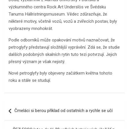
výzkumného centra Rock Art Underslös ve Švédsku
Tanums Hällristningsmuseum. Vědec zdůrazňuje, že
některé motivy, včetně vozů, vozů a zvířecích postav, byly
vyobrazeny mnohokrát.
Podle odborníků může opakování motivů naznačovat, že
petroglyfy představují složitější vyprávění. Zdá se, že studie
dalších podobných skalních rytin tuto tezi potvrzují. Jejich
přesný význam je však nejistý.
Nové petroglyfy byly objeveny začátkem května tohoto
roku a stále se studují.
Navigace
Čmeláci si berou příklad od ostatních a rychle se učí
pro
příspěvek