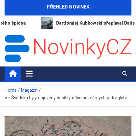
Skip
PŘEHLED NOVINEK
to
content
ona
Bartłomiej Kubkowski přeplaval Baltské moře a
NovinkyCZ.cz
Magazín novinek a informací
Home
Magazín
Ve Švédsku byly objeveny desítky dříve neznámých petroglyfů