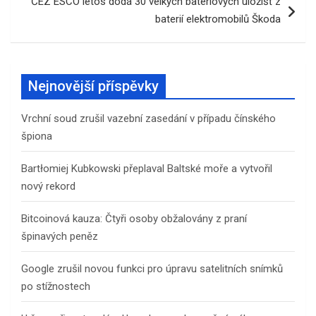
ČEZ ESCO letos dodá 30 velkých bateriových úložišť z
baterií elektromobilů Škoda
Nejnovější příspěvky
Vrchní soud zrušil vazební zasedání v případu čínského
špiona
Bartłomiej Kubkowski přeplaval Baltské moře a vytvořil
nový rekord
Bitcoinová kauza: Čtyři osoby obžalovány z praní
špinavých peněz
Google zrušil novou funkci pro úpravu satelitních snímků
po stížnostech